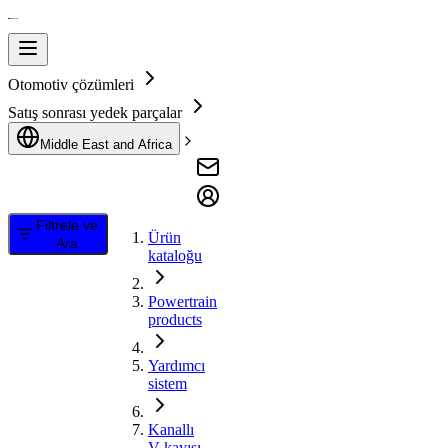
Otomotiv çözümleri
Satış sonrası yedek parçalar
Middle East and Africa
Filtrele ve
Ürün
Ara
kataloğu
Powertrain
products
Yardımcı
sistem
Kanallı
V kayışı