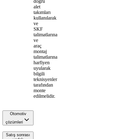
doğru
alet
takımları
kullanılarak
ve
SKF
talimatlarına
ve
araç
montaj
talimatlarına
harfiyen
uyularak
bilgili
teknisyenler
tarafından
monte
edilmelidir.
Otomotiv
çözümleri
Satış sonrası