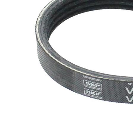
değil!
EPDM
(Etilen
Kayış
Propilen
malzemesi
Dien
Kauçuk)