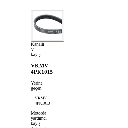
Kanallı
V
kayışı
VKMV
4PK1015
Yerine
geçen
VKMV
4PK1013
Motorda
yardımcı
kayış