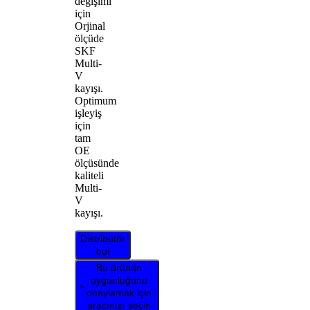
değişimi
için
Orjinal
ölçüde
SKF
Multi-
V
kayışı.
Optimum
işleyiş
için
tam
OE
ölçüsünde
kaliteli
Multi-
V
kayışı.
Distribütör
bul
Bu ürünün
uygunluğunu
onaylamak için
aracınızı seçin