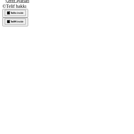
Çerez ayarları
©
Telif hakkı