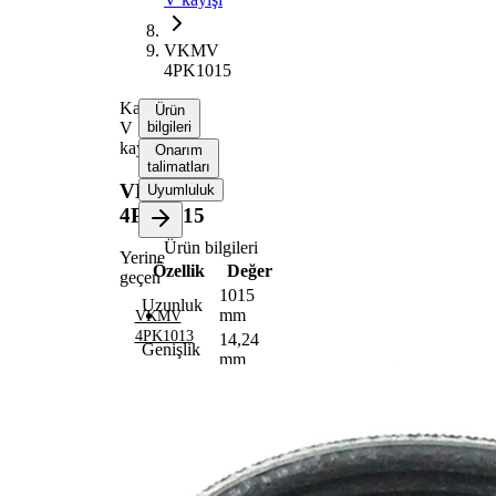
VKMV
4PK1015
Kanallı
Ürün
V
bilgileri
kayışı
Onarım
talimatları
VKMV
Uyumluluk
4PK1015
Ürün bilgileri
Yerine
Özellik
Değer
geçen
1015
Uzunluk
mm
VKMV
4PK1013
14,24
Genişlik
mm
Renk
siyah
Kaburga
4
sayısı
SVHC
maddesi
SVHC
mevcut