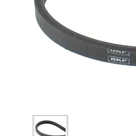
EPDM
(Etilen
Kayış
Propilen
malzemesi
Dien
Kauçuk)