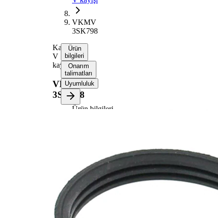
VKMV
3SK798
Kanallı
Ürün
V
bilgileri
kayışı
Onarım
talimatları
VKMV
Uyumluluk
3SK798
Ürün bilgileri
Özellik
Değer
Uzunluk
798 mm
Renk
siyah
Kaburga
3
sayısı
SVHC
maddesi
SVHC
mevcut
değil!
Malzeme
Elastik
özellikleri