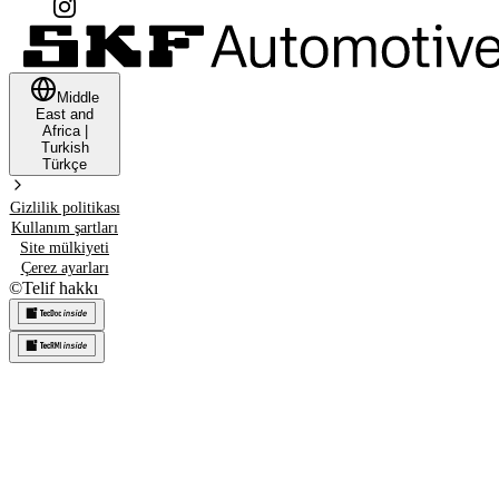
Middle
East and
Africa
|
Turkish
Türkçe
Gizlilik politikası
Kullanım şartları
Site mülkiyeti
Çerez ayarları
©
Telif hakkı