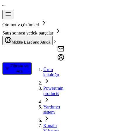
Otomotiv çözümleri
Satış sonrası yedek parçalar
Middle East and Africa
Filtrele ve
Ürün
Ara
kataloğu
Powertrain
products
Yardımcı
sistem
Kanallı
V kayışı