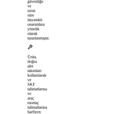
güvenliğe
ve
uzun
süre
dayanıklı
onarımlara
yönelik
olarak
tasarlanmıştır.
Ürün,
doğru
alet
takımları
kullanılarak
ve
SKF
talimatlarına
ve
araç
montaj
talimatlarına
harfiyen