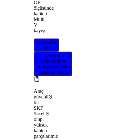
OE
ölçüsünde
kaliteli
Multi-
V
kayışı.
Distribütör
bul
Bu ürünün
uygunluğunu
onaylamak için
aracınızı seçin
Araç
güvenliği
bir
SKF
önceliği
olup,
yüksek
kaliteli
parçalarımız