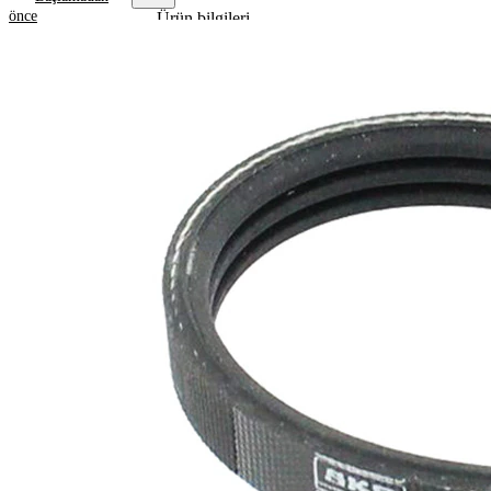
önce
Ürün bilgileri
Özellik
Değer
Uzunluk
860 mm
10,68
Genişlik
mm
Renk
siyah
Kaburga
3
sayısı
SVHC
maddesi
SVHC
mevcut
değil!
EPDM
(Etilen
Kayış
Propilen
malzemesi
Dien
Kauçuk)