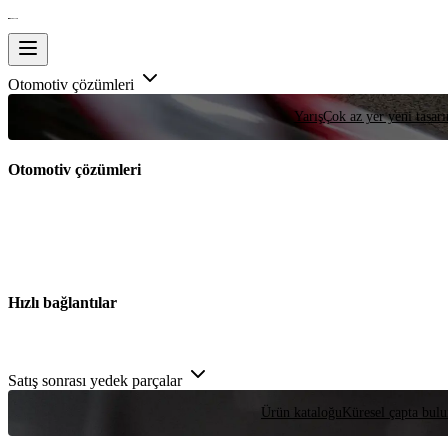
Otomotiv çözümleri
Yarış
Çok az yer yeni tasarım
Otomotiv çözümleri
Hızlı bağlantılar
Satış sonrası yedek parçalar
Ürün kataloğu
Küresel çapta bulu