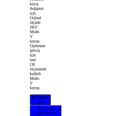
kayış
değişimi
için
Orjinal
ölçüde
SKF
Multi-
V
kayışı.
Optimum
işleyiş
için
tam
OE
ölçüsünde
kaliteli
Multi-
V
kayışı.
Distribütör
bul
Bu ürünün
uygunluğunu