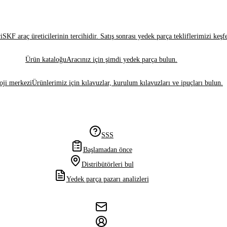
i
SKF araç üreticilerinin tercihidir. Satış sonrası yedek parça tekliflerimizi keşf
Ürün kataloğu
Aracınız için şimdi yedek parça bulun.
oji merkezi
Ürünlerimiz için kılavuzlar, kurulum kılavuzları ve ipuçları bulun.
SSS
Başlamadan önce
Distribütörleri bul
Yedek parça pazarı analizleri