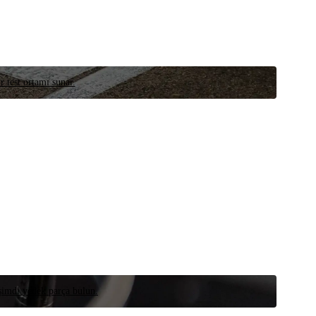
r test ortamı sunar.
 şimdi yedek parça bulun.