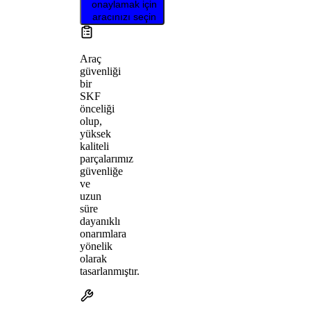
onaylamak için
aracınızı seçin
Araç
güvenliği
bir
SKF
önceliği
olup,
yüksek
kaliteli
parçalarımız
güvenliğe
ve
uzun
süre
dayanıklı
onarımlara
yönelik
olarak
tasarlanmıştır.