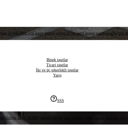
lar ve teknikler için kanıt görevi gören en üst sınıf motor yarışları gibi titiz bi
Binek taşıtlar
Ticari taşıtlar
İki ve üç tekerlekli taşıtlar
Yarış
SSS
nabilirliğe sahip 20.000 yüksek kaliteli satış sonrası yedek parça. Aracınız için