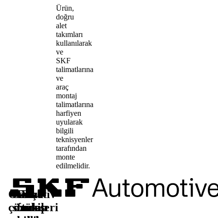
Ürün,
doğru
alet
takımları
kullanılarak
ve
SKF
talimatlarına
ve
araç
montaj
talimatlarına
harfiyen
uyularak
bilgili
teknisyenler
tarafından
monte
edilmelidir.
Otomotiv
Satış
Daha
Bizi
çözümleri
sonrası
fazla
takip