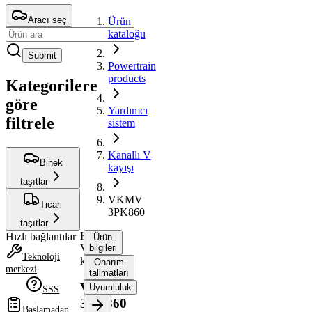
Aracı seç
Ürün
kataloğu
Submit
Powertrain
products
Kategorilere
göre
Yardımcı
filtrele
sistem
Kanallı V
Binek
kayışı
taşıtlar
VKMV
Ticari
3PK860
taşıtlar
Kanallı
Hızlı bağlantılar
Ürün
V
bilgileri
Teknoloji
kayışı
Onarım
merkezi
talimatları
VKMV
Uyumluluk
SSS
3PK860
Başlamadan