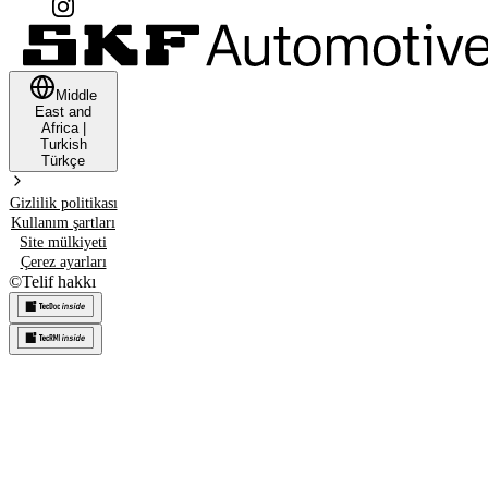
Middle
East and
Africa
|
Turkish
Türkçe
Gizlilik politikası
Kullanım şartları
Site mülkiyeti
Çerez ayarları
©
Telif hakkı