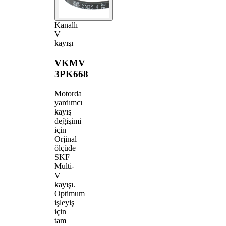
Kanallı
V
kayışı
VKMV
3PK668
Motorda
yardımcı
kayış
değişimi
için
Orjinal
ölçüde
SKF
Multi-
V
kayışı.
Optimum
işleyiş
için
tam