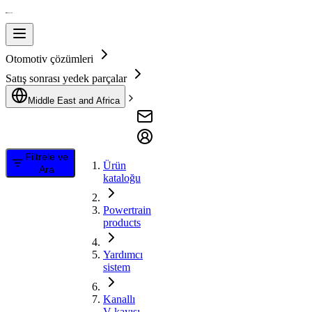
Otomotiv çözümleri
Satış sonrası yedek parçalar
Middle East and Africa
Filtrele ve
Ürün
Ara
kataloğu
Powertrain
products
Yardımcı
sistem
Kanallı
V kayışı