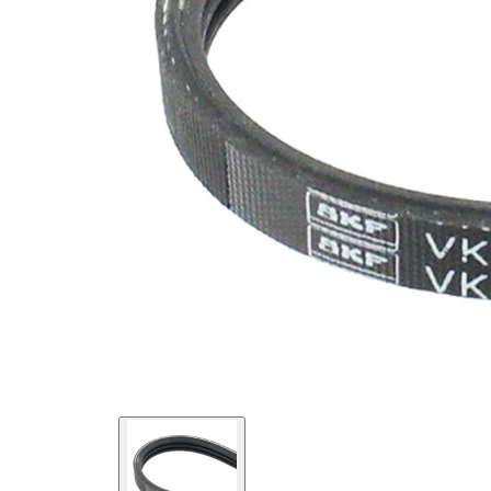
SVHC
mevcut
değil!
EPDM
(Etilen
Kayış
Propilen
malzemesi
Dien
Kauçuk)