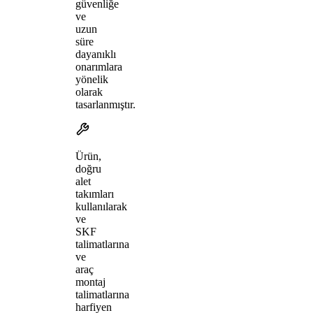
güvenliğe
ve
uzun
süre
dayanıklı
onarımlara
yönelik
olarak
tasarlanmıştır.
Ürün,
doğru
alet
takımları
kullanılarak
ve
SKF
talimatlarına
ve
araç
montaj
talimatlarına
harfiyen