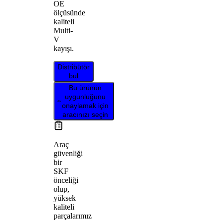
OE
ölçüsünde
kaliteli
Multi-
V
kayışı.
Distribütör
bul
Bu ürünün
uygunluğunu
onaylamak için
aracınızı seçin
Araç
güvenliği
bir
SKF
önceliği
olup,
yüksek
kaliteli
parçalarımız