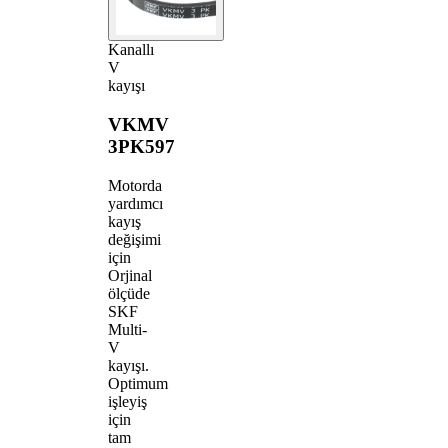
Kanallı
V
kayışı
VKMV
3PK597
Motorda
yardımcı
kayış
değişimi
için
Orjinal
ölçüde
SKF
Multi-
V
kayışı.
Optimum
işleyiş
için
tam