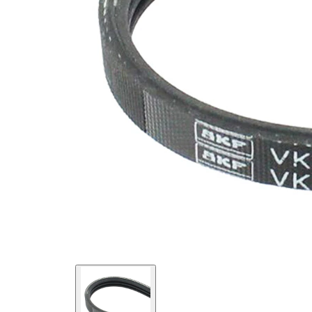
EPDM
(Etilen
Kayış
Propilen
malzemesi
Dien
Kauçuk)