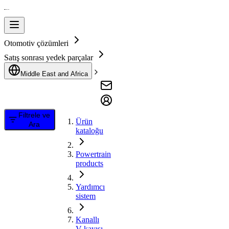
Otomotiv çözümleri
Satış sonrası yedek parçalar
Middle East and Africa
Filtrele ve
Ürün
Ara
kataloğu
Powertrain
products
Yardımcı
sistem
Kanallı
V kayışı