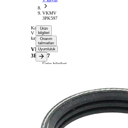
VKMV
3PK597
Kanallı
Ürün
V
bilgileri
kayışı
Onarım
talimatları
VKMV
Uyumluluk
3PK597
Ürün bilgileri
Özellik
Değer
Uzunluk
597 mm
10,68
Genişlik
mm
Renk
siyah
Kaburga
3
sayısı
SVHC
maddesi
SVHC
mevcut
değil!