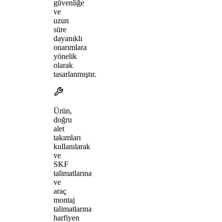
güvenliğe
ve
uzun
süre
dayanıklı
onarımlara
yönelik
olarak
tasarlanmıştır.
Ürün,
doğru
alet
takımları
kullanılarak
ve
SKF
talimatlarına
ve
araç
montaj
talimatlarına
harfiyen