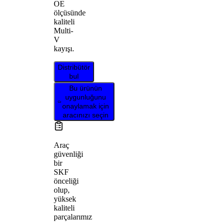
OE
ölçüsünde
kaliteli
Multi-
V
kayışı.
Distribütör
bul
Bu ürünün
uygunluğunu
onaylamak için
aracınızı seçin
Araç
güvenliği
bir
SKF
önceliği
olup,
yüksek
kaliteli
parçalarımız