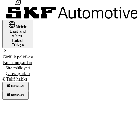
Middle
East and
Africa
|
Turkish
Türkçe
Gizlilik politikası
Kullanım şartları
Site mülkiyeti
Çerez ayarları
©
Telif hakkı