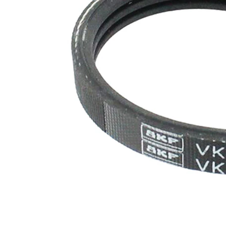
SVHC
mevcut
değil!
EPDM
(Etilen
Kayış
Propilen
malzemesi
Dien
Kauçuk)