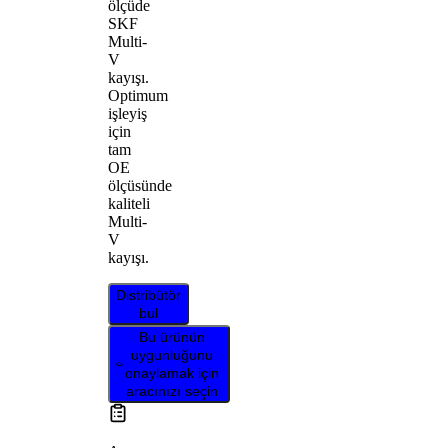
ölçüde
SKF
Multi-
V
kayışı.
Optimum
işleyiş
için
tam
OE
ölçüsünde
kaliteli
Multi-
V
kayışı.
Distribütör
bul
Bu ürünün
uygunluğunu
onaylamak için
aracınızı seçin