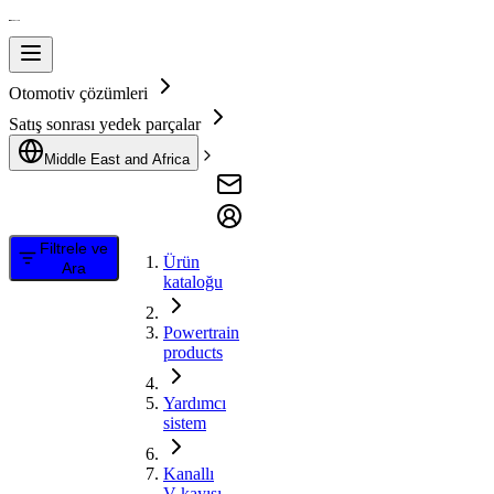
Otomotiv çözümleri
Satış sonrası yedek parçalar
Middle East and Africa
Filtrele ve
Ürün
Ara
kataloğu
Powertrain
products
Yardımcı
sistem
Kanallı
V kayışı