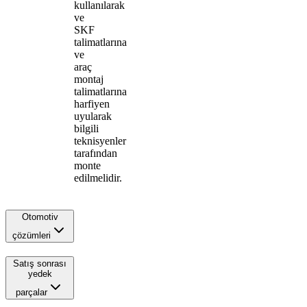
kullanılarak
ve
SKF
talimatlarına
ve
araç
montaj
talimatlarına
harfiyen
uyularak
bilgili
teknisyenler
tarafından
monte
edilmelidir.
Otomotiv
çözümleri
Satış sonrası
yedek
parçalar