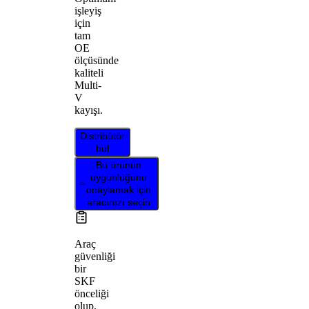
işleyiş
için
tam
OE
ölçüsünde
kaliteli
Multi-
V
kayışı.
Distribütör
bul
Bu ürünün
uygunluğunu
onaylamak için
aracınızı seçin
Araç
güvenliği
bir
SKF
önceliği
olup,