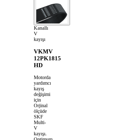
Kanallı
V
kayışı
VKMV
12PK1815
HD
Motorda
yardımcı
kayış
değişimi
için
Orjinal
ölçüde
SKF
Multi-
V
kayışı.
Optimum