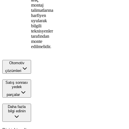
montaj
talimatlarına
harfiyen
uyularak
bilgili
teknisyenler
tarafından
monte
edilmelidir.
Otomotiv
çözümleri
Satış sonrası
yedek
parçalar
Daha fazla
bilgi edinin