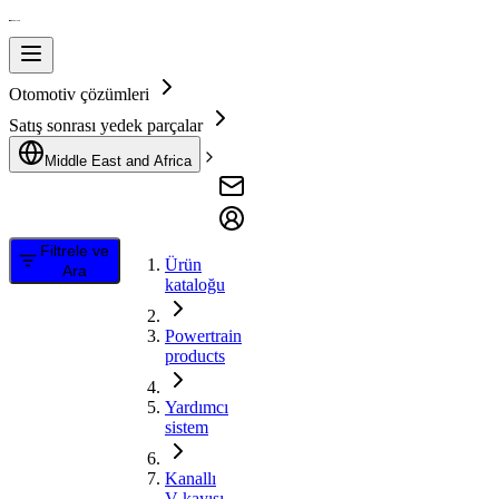
Otomotiv çözümleri
Satış sonrası yedek parçalar
Middle East and Africa
Filtrele ve
Ürün
Ara
kataloğu
Powertrain
products
Yardımcı
sistem
Kanallı
V kayışı