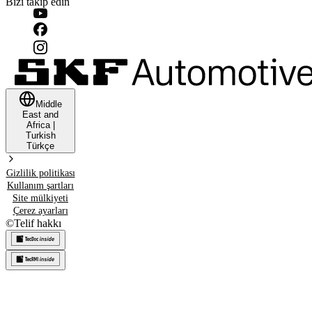
Bizi takip edin
Middle
East and
Africa
|
Turkish
Türkçe
Gizlilik politikası
Kullanım şartları
Site mülkiyeti
Çerez ayarları
©
Telif hakkı