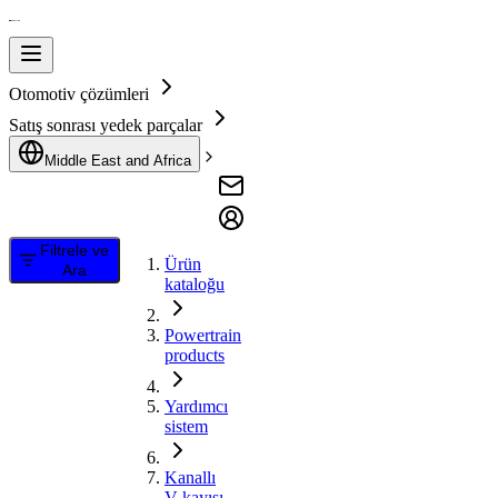
Otomotiv çözümleri
Satış sonrası yedek parçalar
Middle East and Africa
Filtrele ve
Ürün
Ara
kataloğu
Powertrain
products
Yardımcı
sistem
Kanallı
V kayışı