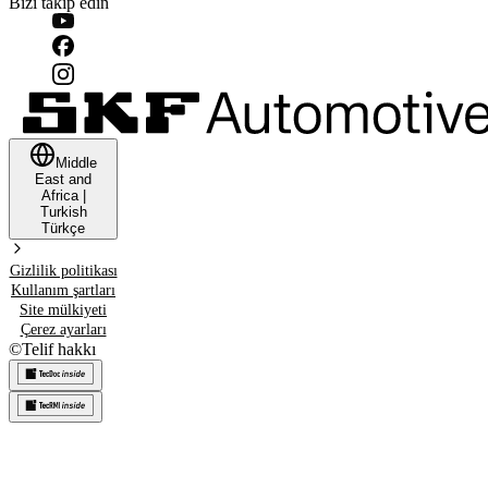
Bizi takip edin
Middle
East and
Africa
|
Turkish
Türkçe
Gizlilik politikası
Kullanım şartları
Site mülkiyeti
Çerez ayarları
©
Telif hakkı