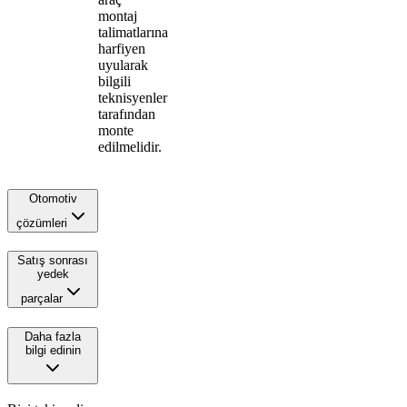
montaj
talimatlarına
harfiyen
uyularak
bilgili
teknisyenler
tarafından
monte
edilmelidir.
Otomotiv
çözümleri
Satış sonrası
yedek
parçalar
Daha fazla
bilgi edinin