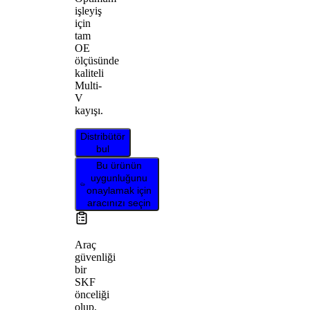
işleyiş
için
tam
OE
ölçüsünde
kaliteli
Multi-
V
kayışı.
Distribütör
bul
Bu ürünün
uygunluğunu
onaylamak için
aracınızı seçin
Araç
güvenliği
bir
SKF
önceliği
olup,