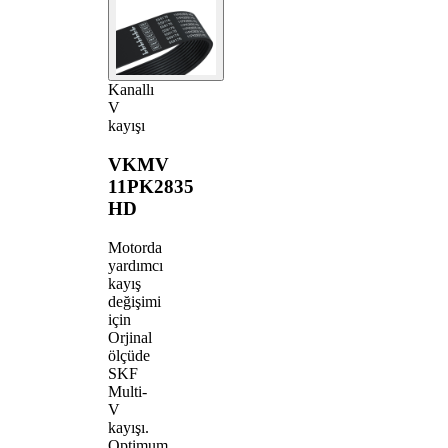
Kanallı
V
kayışı
VKMV
11PK2835
HD
Motorda
yardımcı
kayış
değişimi
için
Orjinal
ölçüde
SKF
Multi-
V
kayışı.
Optimum