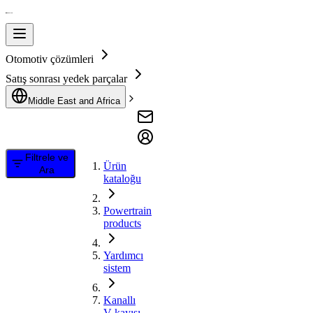
Otomotiv çözümleri
Satış sonrası yedek parçalar
Middle East and Africa
Filtrele ve
Ürün
Ara
kataloğu
Powertrain
products
Yardımcı
sistem
Kanallı
V kayışı