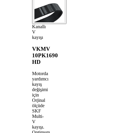
Kanallı
V
kayışı
VKMV
10PK1690
HD
Motorda
yardımcı
kayış
değişimi
için
Orjinal
ölçüde
SKF
Multi-
V
kayışı.
Optimum