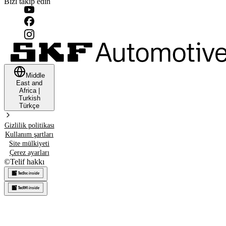
Bizi takip edin
Middle
East and
Africa
|
Turkish
Türkçe
Gizlilik politikası
Kullanım şartları
Site mülkiyeti
Çerez ayarları
©
Telif hakkı