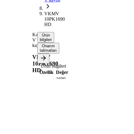
VKMV
10PK1690
HD
Kanallı
Ürün
V
bilgileri
kayışı
Onarım
talimatları
VKMV
10PK1690
Ürün bilgileri
HD
Özellik
Değer
1690
Uzunluk
mm
Kaburga
10
sayısı