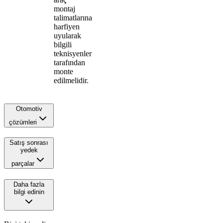
montaj
talimatlarına
harfiyen
uyularak
bilgili
teknisyenler
tarafından
monte
edilmelidir.
Otomotiv
çözümleri
Satış sonrası
yedek
parçalar
Daha fazla
bilgi edinin