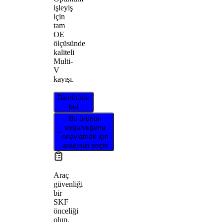
işleyiş
için
tam
OE
ölçüsünde
kaliteli
Multi-
V
kayışı.
Distribütör
bul
Bu ürünün
uygunluğunu
onaylamak için
aracınızı seçin
Araç
güvenliği
bir
SKF
önceliği
olup,