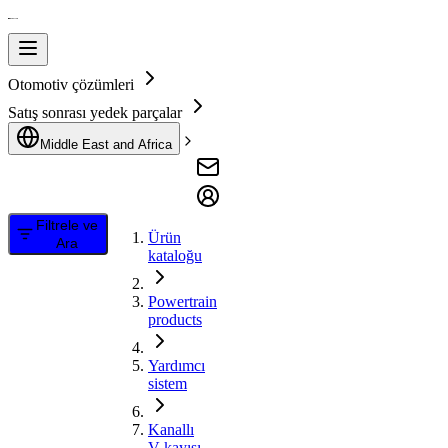
Otomotiv çözümleri
Satış sonrası yedek parçalar
Middle East and Africa
Filtrele ve
Ürün
Ara
kataloğu
Powertrain
products
Yardımcı
sistem
Kanallı
V kayışı