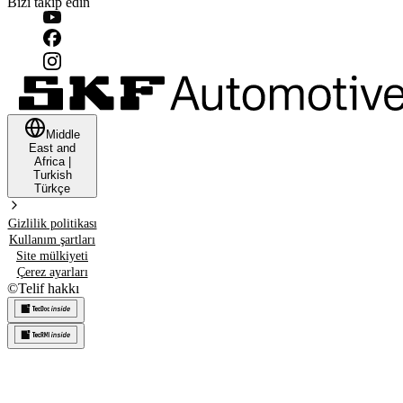
Bizi takip edin
Middle
East and
Africa
|
Turkish
Türkçe
Gizlilik politikası
Kullanım şartları
Site mülkiyeti
Çerez ayarları
©
Telif hakkı