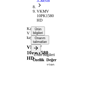
VKMV
10PK1580
HD
Kanallı
Ürün
V
bilgileri
kayışı
Onarım
talimatları
VKMV
10PK1580
Ürün bilgileri
HD
Özellik
Değer
1580
Uzunluk
mm
Kaburga
10
sayısı