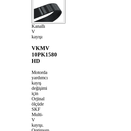
Kanallı
V
kayışı
VKMV
10PK1580
HD
Motorda
yardımcı
kayış
değişimi
için
Orjinal
ölçüde
SKF
Multi-
V
kayışı.
Optimum