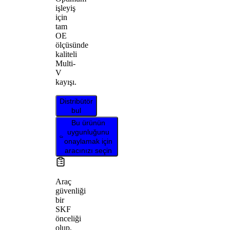
işleyiş
için
tam
OE
ölçüsünde
kaliteli
Multi-
V
kayışı.
Distribütör
bul
Bu ürünün
uygunluğunu
onaylamak için
aracınızı seçin
Araç
güvenliği
bir
SKF
önceliği
olup,