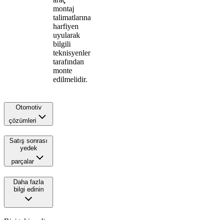
montaj
talimatlarına
harfiyen
uyularak
bilgili
teknisyenler
tarafından
monte
edilmelidir.
Otomotiv
çözümleri
Satış sonrası
yedek
parçalar
Daha fazla
bilgi edinin