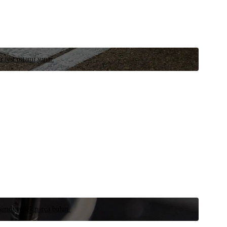
r test ortamı sunar.
 şimdi yedek parça bulun.