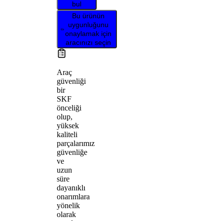
bul
Bu ürünün
uygunluğunu
onaylamak için
aracınızı seçin
Araç
güvenliği
bir
SKF
önceliği
olup,
yüksek
kaliteli
parçalarımız
güvenliğe
ve
uzun
süre
dayanıklı
onarımlara
yönelik
olarak