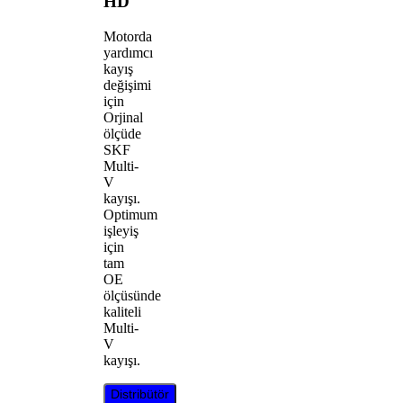
HD
Motorda
yardımcı
kayış
değişimi
için
Orjinal
ölçüde
SKF
Multi-
V
kayışı.
Optimum
işleyiş
için
tam
OE
ölçüsünde
kaliteli
Multi-
V
kayışı.
Distribütör