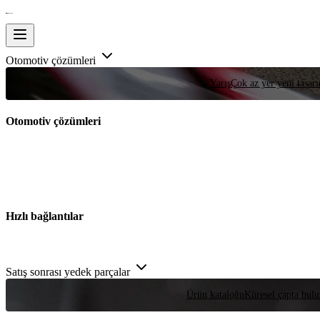
Otomotiv çözümleri
Yarış
Çok az yer yeni tasarım
Otomotiv çözümleri
Hızlı bağlantılar
Satış sonrası yedek parçalar
Ürün kataloğu
Küresel çapta bulu