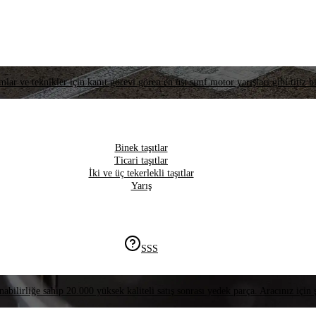
lar ve teknikler için kanıt görevi gören en üst sınıf motor yarışları gibi titiz bi
Binek taşıtlar
Ticari taşıtlar
İki ve üç tekerlekli taşıtlar
Yarış
SSS
nabilirliğe sahip 20.000 yüksek kaliteli satış sonrası yedek parça. Aracınız için