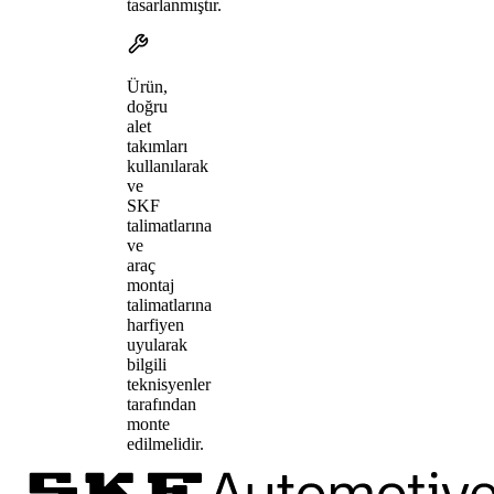
tasarlanmıştır.
Ürün,
doğru
alet
takımları
kullanılarak
ve
SKF
talimatlarına
ve
araç
montaj
talimatlarına
harfiyen
uyularak
bilgili
teknisyenler
tarafından
monte
edilmelidir.