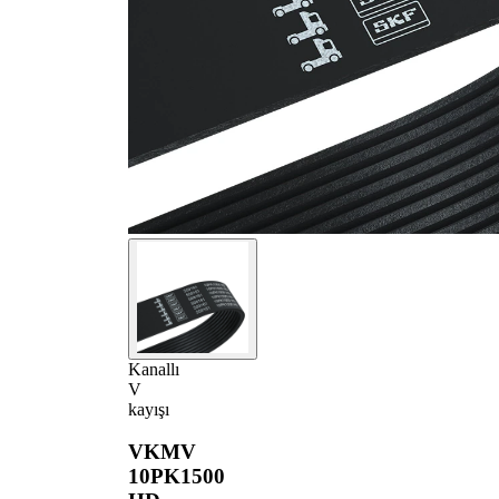
Kanallı
V
kayışı
VKMV
10PK1500