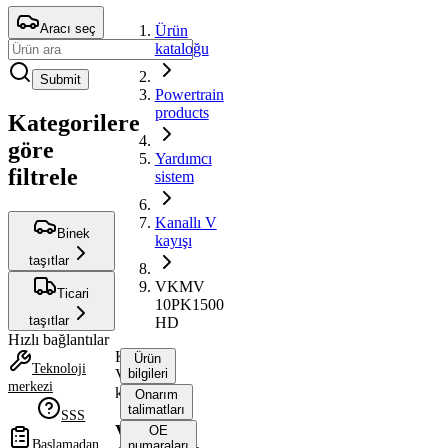
Aracı seç
Ürün
kataloğu
Submit
Powertrain
products
Kategorilere
göre
Yardımcı
filtrele
sistem
Kanallı V
Binek
kayışı
taşıtlar
VKMV
Ticari
10PK1500
taşıtlar
HD
Hızlı bağlantılar
Kanallı
Ürün
Teknoloji
V
bilgileri
merkezi
kayışı
Onarım
talimatları
SSS
VKMV
OE
Başlamadan
numaraları