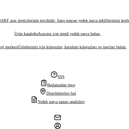
i
SKF araç üreticilerinin tercihidir. Satış sonrası yedek parça tekliflerimizi keşf
Ürün kataloğu
Aracınız için şimdi yedek parça bulun.
oji merkezi
Ürünlerimiz için kılavuzlar, kurulum kılavuzları ve ipuçları bulun.
SSS
Başlamadan önce
Distribütörleri bul
Yedek parça pazarı analizleri