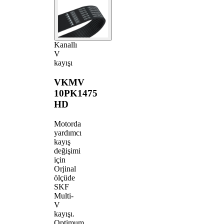
Kanallı
V
kayışı
VKMV
10PK1475
HD
Motorda
yardımcı
kayış
değişimi
için
Orjinal
ölçüde
SKF
Multi-
V
kayışı.
Optimum