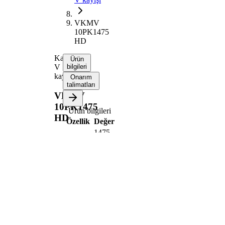
VKMV
10PK1475
HD
Kanallı
Ürün
V
bilgileri
kayışı
Onarım
talimatları
VKMV
10PK1475
Ürün bilgileri
HD
Özellik
Değer
1475
Uzunluk
mm
Kaburga
10
sayısı