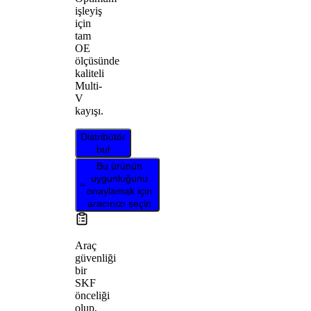
işleyiş
için
tam
OE
ölçüsünde
kaliteli
Multi-
V
kayışı.
Distribütör
bul
Bu ürünün
uygunluğunu
onaylamak için
aracınızı seçin
Araç
güvenliği
bir
SKF
önceliği
olup,