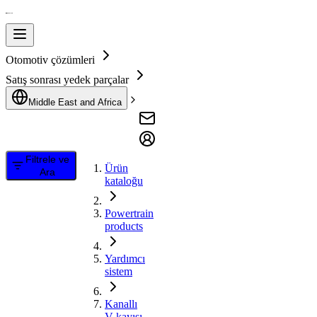
Otomotiv çözümleri
Satış sonrası yedek parçalar
Middle East and Africa
Filtrele ve
Ürün
Ara
kataloğu
Powertrain
products
Yardımcı
sistem
Kanallı
V kayışı