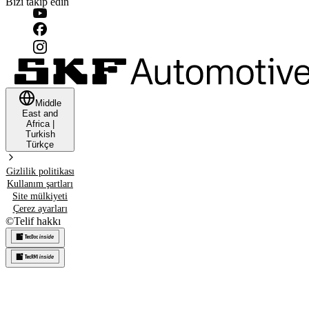
Bizi takip edin
Middle
East and
Africa
|
Turkish
Türkçe
Gizlilik politikası
Kullanım şartları
Site mülkiyeti
Çerez ayarları
©
Telif hakkı