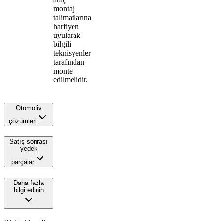
montaj
talimatlarına
harfiyen
uyularak
bilgili
teknisyenler
tarafından
monte
edilmelidir.
Otomotiv
çözümleri
Satış sonrası
yedek
parçalar
Daha fazla
bilgi edinin