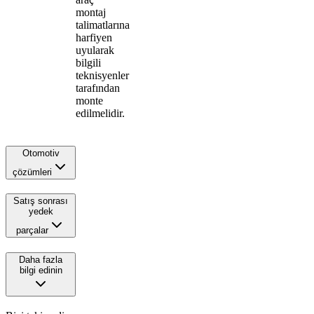
montaj
talimatlarına
harfiyen
uyularak
bilgili
teknisyenler
tarafından
monte
edilmelidir.
Otomotiv
çözümleri
Satış sonrası
yedek
parçalar
Daha fazla
bilgi edinin