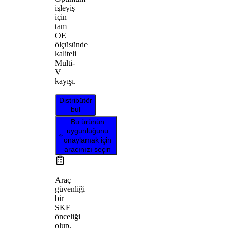
işleyiş
için
tam
OE
ölçüsünde
kaliteli
Multi-
V
kayışı.
Distribütör
bul
Bu ürünün
uygunluğunu
onaylamak için
aracınızı seçin
Araç
güvenliği
bir
SKF
önceliği
olup,