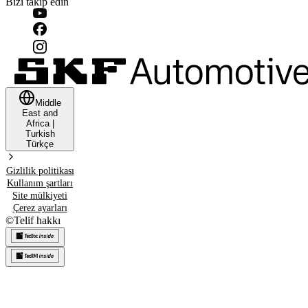
Bizi takip edin
Middle
East and
Africa
|
Turkish
Türkçe
Gizlilik politikası
Kullanım şartları
Site mülkiyeti
Çerez ayarları
©
Telif hakkı