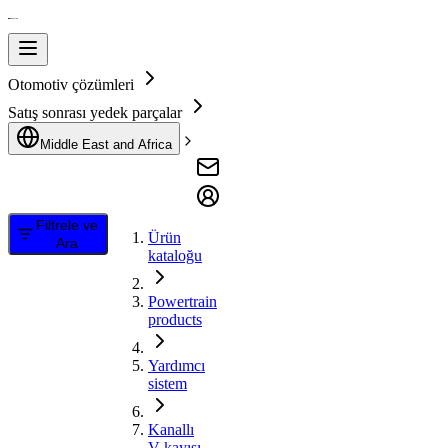
Otomotiv çözümleri
Satış sonrası yedek parçalar
Middle East and Africa
Filtrele ve
Ürün
Ara
kataloğu
Powertrain
products
Yardımcı
sistem
Kanallı
V kayışı