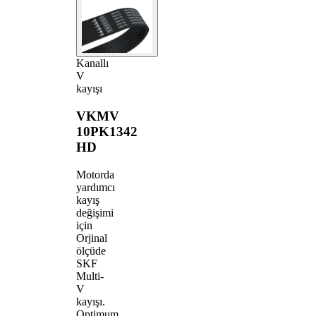
Kanallı
V
kayışı
VKMV
10PK1342
HD
Motorda
yardımcı
kayış
değişimi
için
Orjinal
ölçüde
SKF
Multi-
V
kayışı.
Optimum