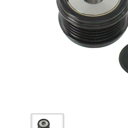
İlave
için
Ürün/Bilgi
özel
2
alet
gerekli
Üretici
numarası
920995
için