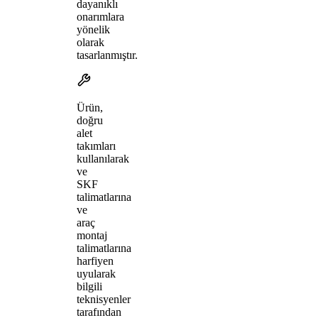
dayanıklı
onarımlara
yönelik
olarak
tasarlanmıştır.
Ürün,
doğru
alet
takımları
kullanılarak
ve
SKF
talimatlarına
ve
araç
montaj
talimatlarına
harfiyen
uyularak
bilgili
teknisyenler
tarafından