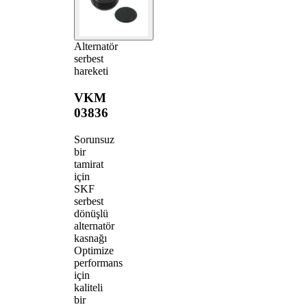
Alternatör
serbest
hareketi
VKM
03836
Sorunsuz
bir
tamirat
için
SKF
serbest
dönüşlü
alternatör
kasnağı
Optimize
performans
için
kaliteli
bir