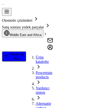
Otomotiv çözümleri
Satış sonrası yedek parçalar
Middle East and Africa
Filtrele ve
Ürün
Ara
kataloğu
Powertrain
products
Yardımcı
sistem
Alternatör
serbest