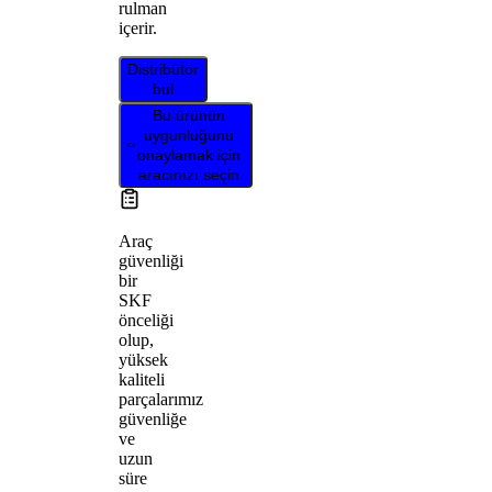
rulman
içerir.
Distribütör
bul
Bu ürünün
uygunluğunu
onaylamak için
aracınızı seçin
Araç
güvenliği
bir
SKF
önceliği
olup,
yüksek
kaliteli
parçalarımız
güvenliğe
ve
uzun
süre