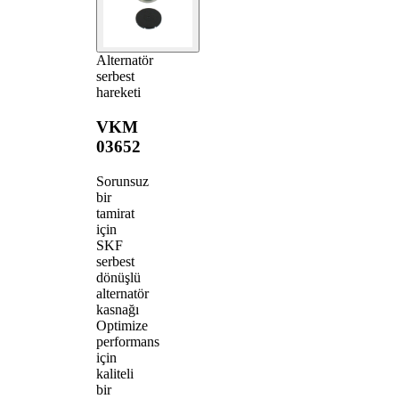
Alternatör
serbest
hareketi
VKM
03652
Sorunsuz
bir
tamirat
için
SKF
serbest
dönüşlü
alternatör
kasnağı
Optimize
performans
için
kaliteli
bir