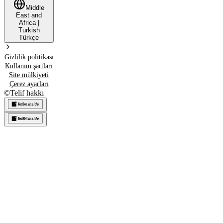
Middle
East and
Africa
|
Turkish
Türkçe
Gizlilik politikası
Kullanım şartları
Site mülkiyeti
Çerez ayarları
©
Telif hakkı