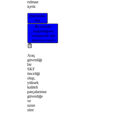
rulman
içerir.
Distribütör
bul
Bu ürünün
uygunluğunu
onaylamak için
aracınızı seçin
Araç
güvenliği
bir
SKF
önceliği
olup,
yüksek
kaliteli
parçalarımız
güvenliğe
ve
uzun
süre