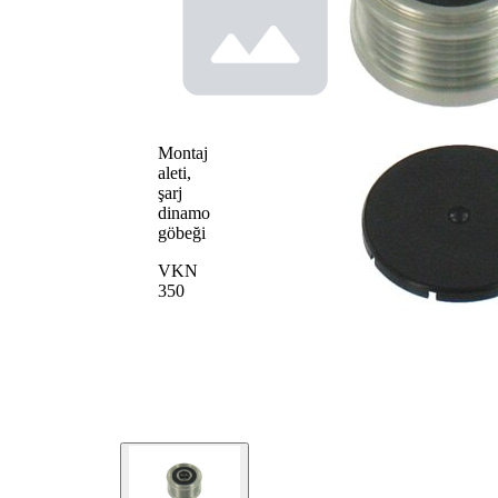
Ürün/Bilgi
özel alet
2
gerekli
Üretici
F-
numarası
231108.XX
için
Montaj
aleti,
şarj
dinamo
göbeği
VKN
350