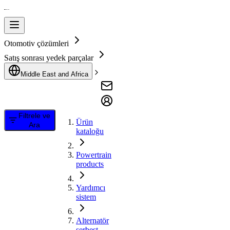
Otomotiv çözümleri
Satış sonrası yedek parçalar
Middle East and Africa
Filtrele ve
Ürün
Ara
kataloğu
Powertrain
products
Yardımcı
sistem
Alternatör
serbest