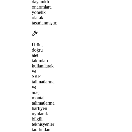
dayanıklı
onarımlara
yönelik
olarak
tasarlanmıştır.
Ürün,
doğru
alet
takımları
kullanılarak
ve
SKF
talimatlarına
ve
araç
montaj
talimatlarına
harfiyen
uyularak
bilgili
teknisyenler
tarafından