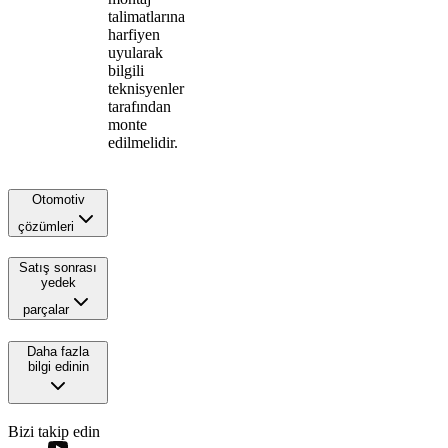
talimatlarına
harfiyen
uyularak
bilgili
teknisyenler
tarafından
monte
edilmelidir.
Otomotiv
çözümleri
Satış sonrası
yedek
parçalar
Daha fazla
bilgi edinin
Bizi takip edin