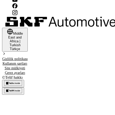
Middle
East and
Africa
|
Turkish
Türkçe
Gizlilik politikası
Kullanım şartları
Site mülkiyeti
Çerez ayarları
©
Telif hakkı