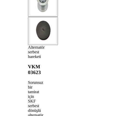
Alternatör
serbest
hareketi
VKM
03623
Sorunsuz
bir
tamirat
için
SKF
serbest
dönüşlü
alternatör