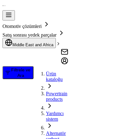
Otomotiv çözümleri
Satış sonrası yedek parçalar
Middle East and Africa
Filtrele ve
Ürün
Ara
kataloğu
Powertrain
products
Yardımcı
sistem
Alternatör
serbest