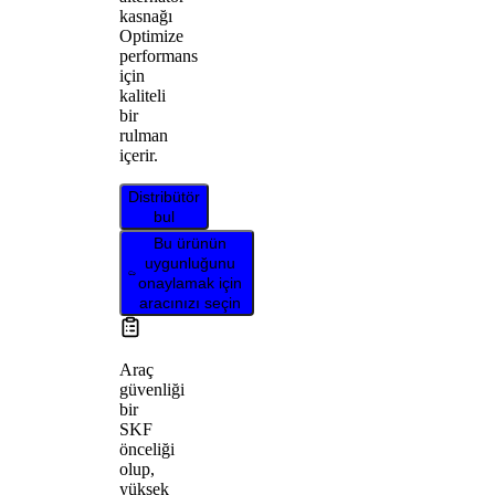
kasnağı
Optimize
performans
için
kaliteli
bir
rulman
içerir.
Distribütör
bul
Bu ürünün
uygunluğunu
onaylamak için
aracınızı seçin
Araç
güvenliği
bir
SKF
önceliği
olup,
yüksek