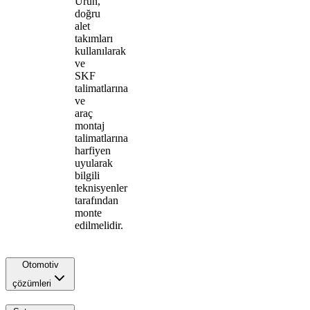
Ürün,
doğru
alet
takımları
kullanılarak
ve
SKF
talimatlarına
ve
araç
montaj
talimatlarına
harfiyen
uyularak
bilgili
teknisyenler
tarafından
monte
edilmelidir.
Otomotiv
çözümleri