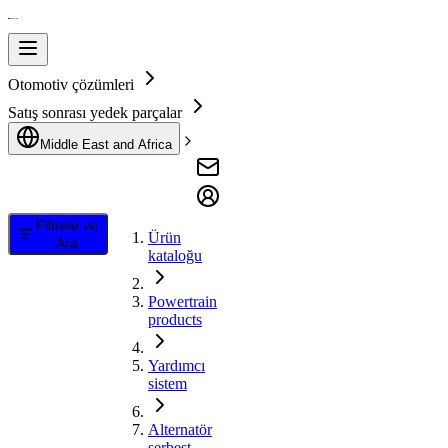
Otomotiv çözümleri
Satış sonrası yedek parçalar
Middle East and Africa
Filtrele ve
Ürün
Ara
kataloğu
Powertrain
products
Yardımcı
sistem
Alternatör
serbest