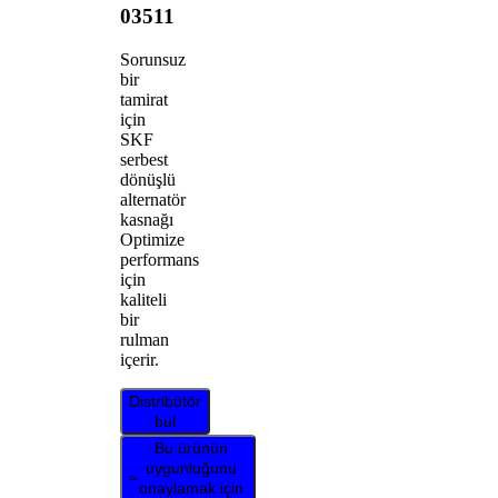
03511
Sorunsuz
bir
tamirat
için
SKF
serbest
dönüşlü
alternatör
kasnağı
Optimize
performans
için
kaliteli
bir
rulman
içerir.
Distribütör
bul
Bu ürünün
uygunluğunu
onaylamak için