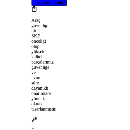
aracınızı seçin
Araç
güvenliği
bir
SKF
önceliği
olup,
yüksek
kaliteli
parçalarımız
güvenliğe
ve
uzun
süre
dayanıklı
onarımlara
yönelik
olarak
tasarlanmıştır.