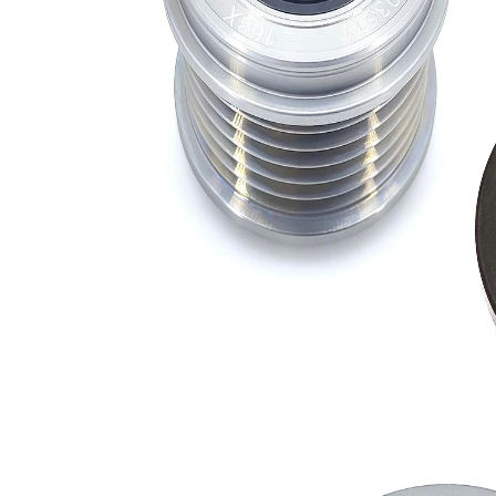
Üretici
F-
numarası
239807.XX
için
Üretici
F-
numarası
563248.XX
için
Üretici
F-
numarası
570802.XX
için