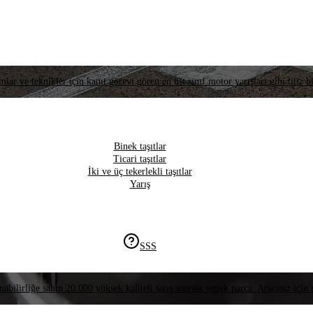
lar ve teknikler için kanıt görevi gören en üst sınıf motor yarışları gibi titiz bi
Binek taşıtlar
Ticari taşıtlar
İki ve üç tekerlekli taşıtlar
Yarış
SSS
nabilirliğe sahip 20.000 yüksek kaliteli satış sonrası yedek parça. Aracınız için