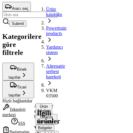
Aracı seç
Ürün
kataloğu
Submit
Powertrain
products
Kategorilere
göre
Yardımcı
filtrele
sistem
Alternatör
Binek
serbest
hareketi
taşıtlar
Ticari
VKM
taşıtlar
03500
Hızlı bağlantılar
Alternatör
Ürün
Teknoloji
serbest
bilgileri
İlgili
merkezi
hareketi
Onarım
ürünler
talimatları
SSS
VKM
Belgeler
Başlamadan