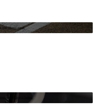
r test ortamı sunar.
 şimdi yedek parça bulun.