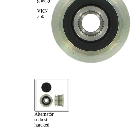
göbeği
VKN
350
Alternatör
serbest
hareketi