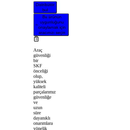
Distribütör
bul
Bu ürünün
uygunluğunu
onaylamak için
aracınızı seçin
Araç
güvenliği
bir
SKF
önceliği
olup,
yüksek
kaliteli
parçalarımız
güvenliğe
ve
uzun
süre
dayanıklı
onarımlara
yönelik