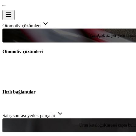
Otomotiv çözümleri
Yarış
Çok az yer yeni tasarım
Otomotiv çözümleri
Hızlı bağlantılar
Satış sonrası yedek parçalar
Ürün kataloğu
Küresel çapta bulu