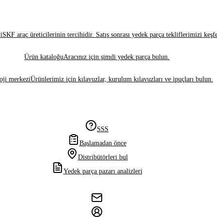
i
SKF araç üreticilerinin tercihidir. Satış sonrası yedek parça tekliflerimizi keşf
Ürün kataloğu
Aracınız için şimdi yedek parça bulun.
oji merkezi
Ürünlerimiz için kılavuzlar, kurulum kılavuzları ve ipuçları bulun.
SSS
Başlamadan önce
Distribütörleri bul
Yedek parça pazarı analizleri