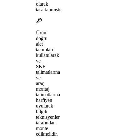
olarak
tasarlanmıştır.
Ürün,
doğru
alet
takımları
kullanılarak
ve
SKF
talimatlarına
ve
araç
montaj
talimatlarına
harfiyen
uyularak
bilgili
teknisyenler
tarafından
monte
edilmelidir.