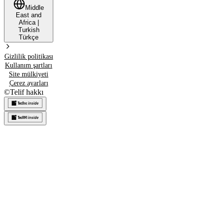
Middle
East and
Africa
|
Turkish
Türkçe
Gizlilik politikası
Kullanım şartları
Site mülkiyeti
Çerez ayarları
©
Telif hakkı