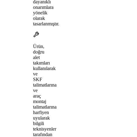
dayanıklı
onarımlara
yönelik
olarak
tasarlanmıştır.
Ürün,
doğru
alet
takımları
kullanılarak
ve
SKF
talimatlarına
ve
araç
montaj
talimatlarına
harfiyen
uyularak
bilgili
teknisyenler
tarafından