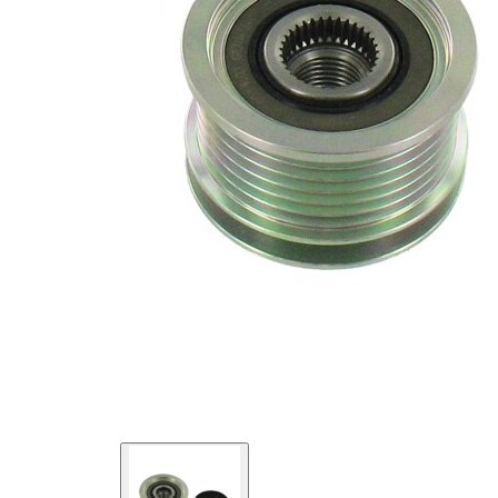
Üretici
F-
numarası
556014.XX
için