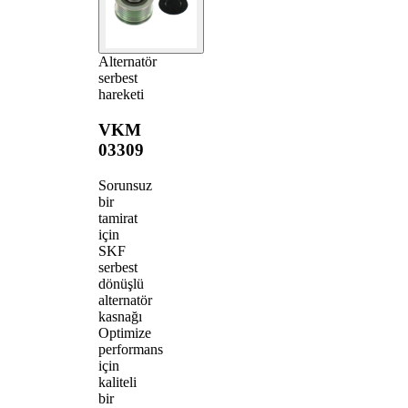
Alternatör
serbest
hareketi
VKM
03309
Sorunsuz
bir
tamirat
için
SKF
serbest
dönüşlü
alternatör
kasnağı
Optimize
performans
için
kaliteli
bir