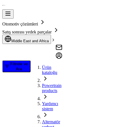
Otomotiv çözümleri
Satış sonrası yedek parçalar
Middle East and Africa
Filtrele ve
Ürün
Ara
kataloğu
Powertrain
products
Yardımcı
sistem
Alternatör
serbest