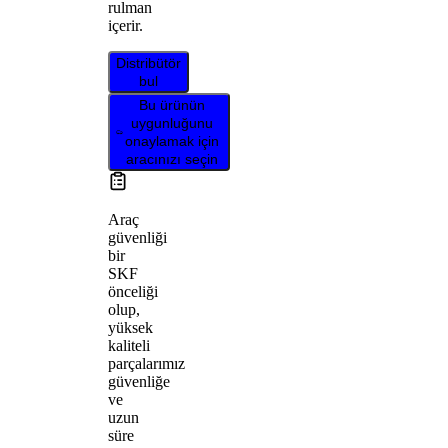
rulman
içerir.
Distribütör
bul
Bu ürünün
uygunluğunu
onaylamak için
aracınızı seçin
Araç
güvenliği
bir
SKF
önceliği
olup,
yüksek
kaliteli
parçalarımız
güvenliğe
ve
uzun
süre