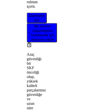
rulman
içerir.
Distribütör
bul
Bu ürünün
uygunluğunu
onaylamak için
aracınızı seçin
Araç
güvenliği
bir
SKF
önceliği
olup,
yüksek
kaliteli
parçalarımız
güvenliğe
ve
uzun
süre