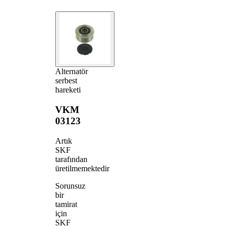
Alternatör
serbest
hareketi
VKM
03123
Artık
SKF
tarafından
üretilmemektedir
Sorunsuz
bir
tamirat
için
SKF