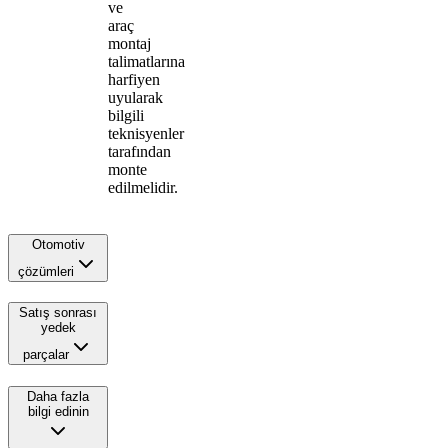
ve
araç
montaj
talimatlarına
harfiyen
uyularak
bilgili
teknisyenler
tarafından
monte
edilmelidir.
Otomotiv
çözümleri
Satış sonrası
yedek
parçalar
Daha fazla
bilgi edinin