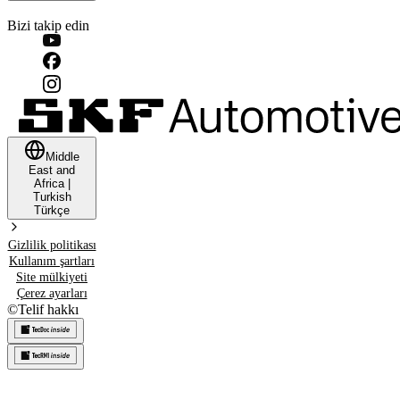
Bizi takip edin
Middle
East and
Africa
|
Turkish
Türkçe
Gizlilik politikası
Kullanım şartları
Site mülkiyeti
Çerez ayarları
©
Telif hakkı