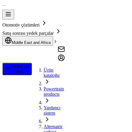
Otomotiv çözümleri
Satış sonrası yedek parçalar
Middle East and Africa
Filtrele ve
Ürün
Ara
kataloğu
Powertrain
products
Yardımcı
sistem
Alternatör
serbest