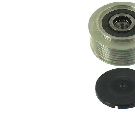
Üretici
F-
numarası
558658.XX
için