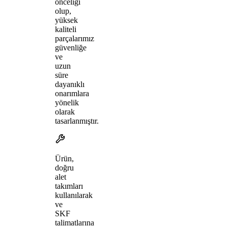
önceliği
olup,
yüksek
kaliteli
parçalarımız
güvenliğe
ve
uzun
süre
dayanıklı
onarımlara
yönelik
olarak
tasarlanmıştır.
Ürün,
doğru
alet
takımları
kullanılarak
ve
SKF
talimatlarına