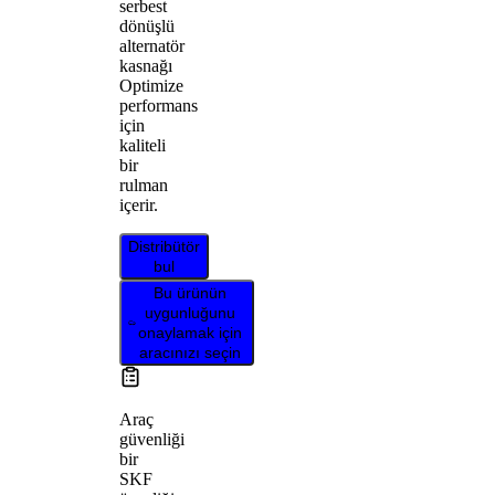
serbest
dönüşlü
alternatör
kasnağı
Optimize
performans
için
kaliteli
bir
rulman
içerir.
Distribütör
bul
Bu ürünün
uygunluğunu
onaylamak için
aracınızı seçin
Araç
güvenliği
bir
SKF