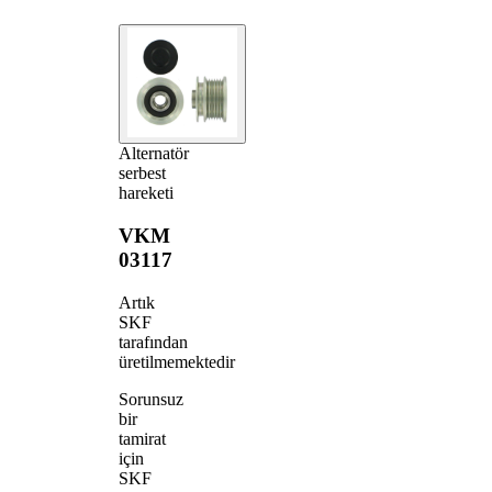
Alternatör
serbest
hareketi
VKM
03117
Artık
SKF
tarafından
üretilmemektedir
Sorunsuz
bir
tamirat
için
SKF