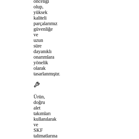
önceliği
olup,
yüksek
kaliteli
parçalarımız
güvenliğe
ve
uzun
süre
dayanıklı
onarımlara
yönelik
olarak
tasarlanmıştır.
Ürün,
doğru
alet
takımları
kullanılarak
ve
SKF
talimatlarına