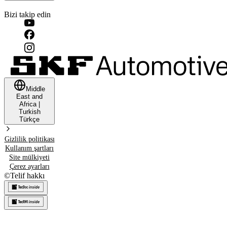
Bizi takip edin
Middle
East and
Africa
|
Turkish
Türkçe
Gizlilik politikası
Kullanım şartları
Site mülkiyeti
Çerez ayarları
©
Telif hakkı