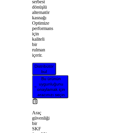
serbest
dönüşlü
alternatör
kasnağı
Optimize
performans
için
kaliteli
bir
rulman
içerir.
Distribütör
bul
Bu ürünün
uygunluğunu
onaylamak için
aracınızı seçin
Araç
güvenliği
bir
SKF