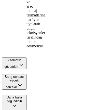
ve
araç
montaj
talimatlarına
harfiyen
uyularak
bilgili
teknisyenler
tarafından
monte
edilmelidir.
Otomotiv
çözümleri
Satış sonrası
yedek
parçalar
Daha fazla
bilgi edinin