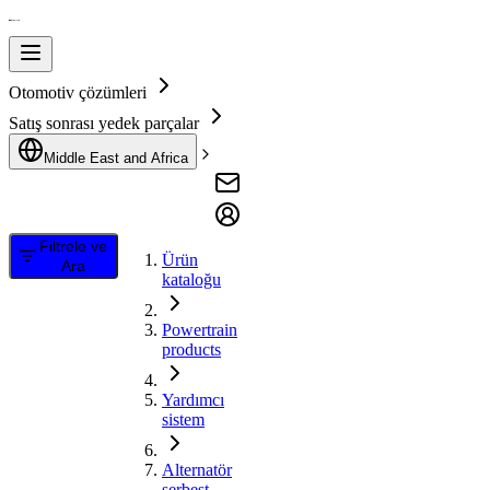
Otomotiv çözümleri
Satış sonrası yedek parçalar
Middle East and Africa
Filtrele ve
Ürün
Ara
kataloğu
Powertrain
products
Yardımcı
sistem
Alternatör
serbest