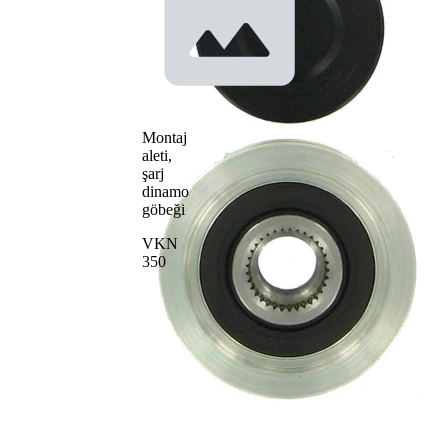
Ürün/Bilgi
özel alet
2
gerekli
Üretici
F-
numarası
234739.XX
için
Montaj
aleti,
şarj
dinamo
göbeği
VKN
350