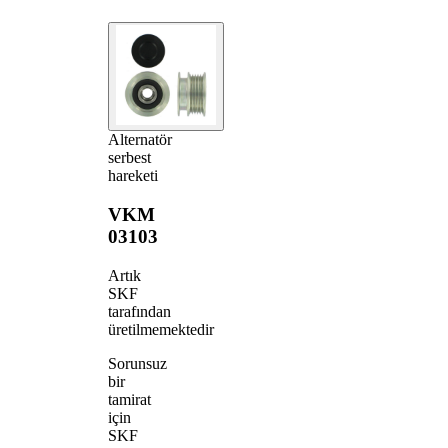
Alternatör
serbest
hareketi
VKM
03103
Artık
SKF
tarafından
üretilmemektedir
Sorunsuz
bir
tamirat
için
SKF