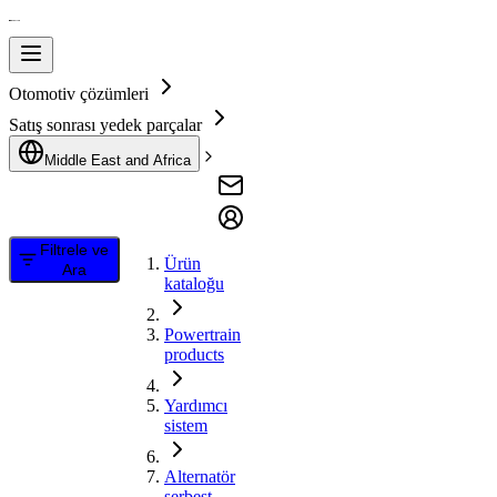
Otomotiv çözümleri
Satış sonrası yedek parçalar
Middle East and Africa
Filtrele ve
Ürün
Ara
kataloğu
Powertrain
products
Yardımcı
sistem
Alternatör
serbest