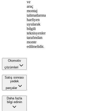
ve
araç
montaj
talimatlarına
harfiyen
uyularak
bilgili
teknisyenler
tarafından
monte
edilmelidir.
Otomotiv
çözümleri
Satış sonrası
yedek
parçalar
Daha fazla
bilgi edinin