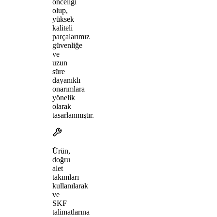
önceliği
olup,
yüksek
kaliteli
parçalarımız
güvenliğe
ve
uzun
süre
dayanıklı
onarımlara
yönelik
olarak
tasarlanmıştır.
Ürün,
doğru
alet
takımları
kullanılarak
ve
SKF
talimatlarına