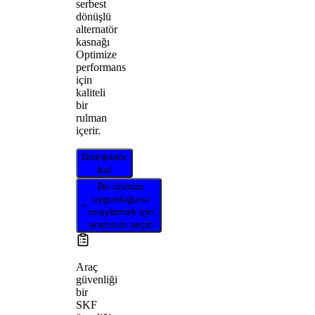
serbest
dönüşlü
alternatör
kasnağı
Optimize
performans
için
kaliteli
bir
rulman
içerir.
Distribütör
bul
Bu ürünün
uygunluğunu
onaylamak için
aracınızı seçin
Araç
güvenliği
bir
SKF