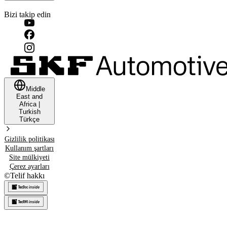
Bizi takip edin
Middle
East and
Africa
|
Turkish
Türkçe
Gizlilik politikası
Kullanım şartları
Site mülkiyeti
Çerez ayarları
©
Telif hakkı