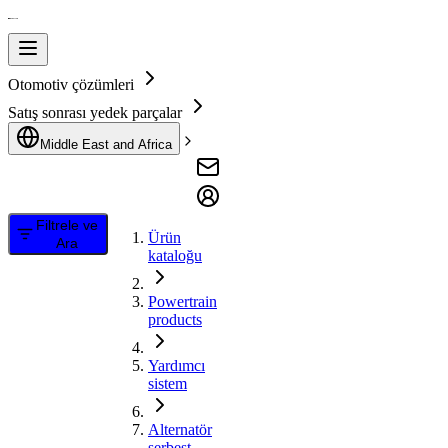
Otomotiv çözümleri
Satış sonrası yedek parçalar
Middle East and Africa
Filtrele ve
Ürün
Ara
kataloğu
Powertrain
products
Yardımcı
sistem
Alternatör
serbest