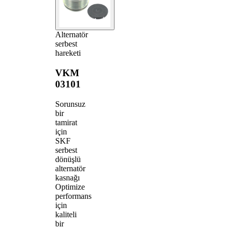
Alternatör
serbest
hareketi
VKM
03101
Sorunsuz
bir
tamirat
için
SKF
serbest
dönüşlü
alternatör
kasnağı
Optimize
performans
için
kaliteli
bir