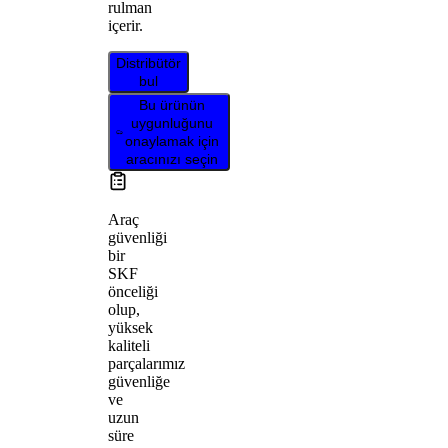
rulman
içerir.
Distribütör
bul
Bu ürünün
uygunluğunu
onaylamak için
aracınızı seçin
Araç
güvenliği
bir
SKF
önceliği
olup,
yüksek
kaliteli
parçalarımız
güvenliğe
ve
uzun
süre