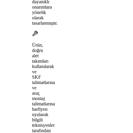
dayanıklı
onarımlara
yönelik
olarak
tasarlanmıştır.
Ürün,
doğru
alet
takımları
kullanılarak
ve
SKF
talimatlarına
ve
araç
montaj
talimatlarına
harfiyen
uyularak
bilgili
teknisyenler
tarafından