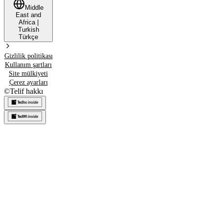
Middle
East and
Africa
|
Turkish
Türkçe
Gizlilik politikası
Kullanım şartları
Site mülkiyeti
Çerez ayarları
©
Telif hakkı