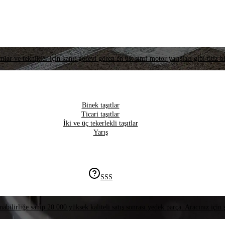
lar ve teknikler için kanıt görevi gören en üst sınıf motor yarışları gibi titiz bi
Binek taşıtlar
Ticari taşıtlar
İki ve üç tekerlekli taşıtlar
Yarış
SSS
nabilirliğe sahip 20.000 yüksek kaliteli satış sonrası yedek parça. Aracınız için