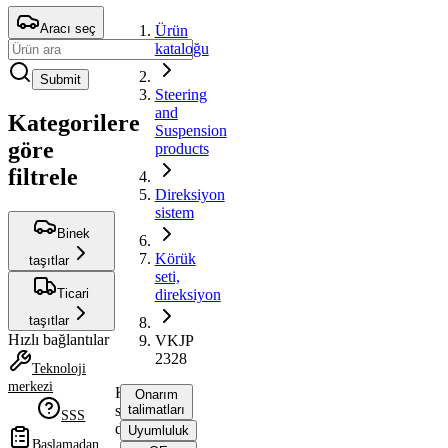
Aracı seç
Ürün
kataloğu
Submit
Steering
and
Kategorilere
Suspension
göre
products
filtrele
Direksiyon
sistem
Binek
Körük
taşıtlar
seti,
Ticari
direksiyon
taşıtlar
Hızlı bağlantılar
VKJP
2328
Teknoloji
merkezi
Körük
Onarım
seti,
talimatları
SSS
direksiyon
Uyumluluk
Başlamadan