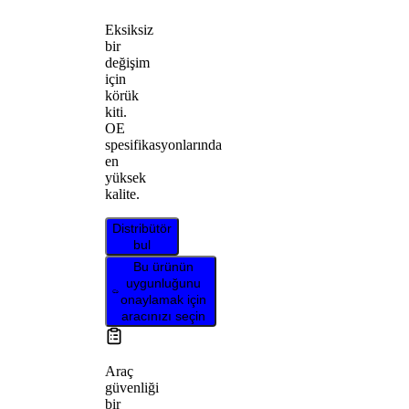
Eksiksiz
bir
değişim
için
körük
kiti.
OE
spesifikasyonlarında
en
yüksek
kalite.
Distribütör
bul
Bu ürünün
uygunluğunu
onaylamak için
aracınızı seçin
Araç
güvenliği
bir