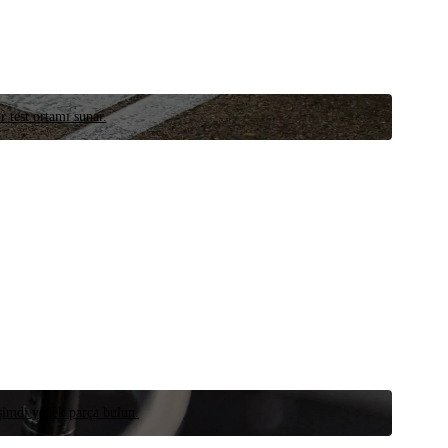
r test ortamı sunar.
 şimdi yedek parça bulun.