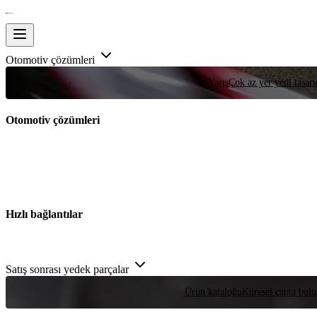
Otomotiv çözümleri
Yarış
Çok az yer yeni tasarım
Otomotiv çözümleri
Hızlı bağlantılar
Satış sonrası yedek parçalar
Ürün kataloğu
Küresel çapta bulu