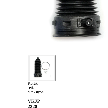
Körük
seti,
direksiyon
VKJP
2328