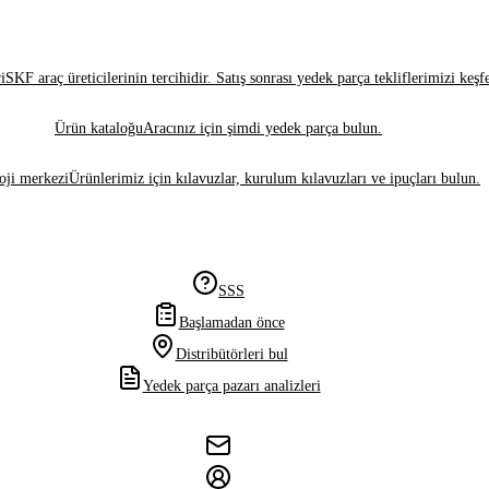
i
SKF araç üreticilerinin tercihidir. Satış sonrası yedek parça tekliflerimizi keşf
Ürün kataloğu
Aracınız için şimdi yedek parça bulun.
oji merkezi
Ürünlerimiz için kılavuzlar, kurulum kılavuzları ve ipuçları bulun.
SSS
Başlamadan önce
Distribütörleri bul
Yedek parça pazarı analizleri