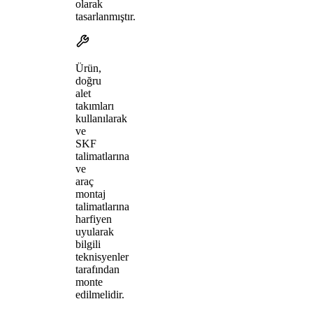
olarak
tasarlanmıştır.
Ürün,
doğru
alet
takımları
kullanılarak
ve
SKF
talimatlarına
ve
araç
montaj
talimatlarına
harfiyen
uyularak
bilgili
teknisyenler
tarafından
monte
edilmelidir.