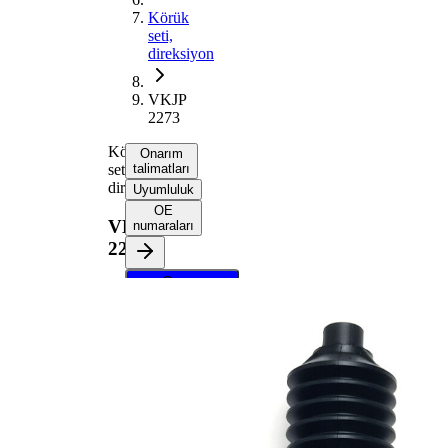
Körük
seti,
direksiyon
VKJP
2273
Körük
Onarım
seti,
talimatları
direksiyon
Uyumluluk
OE
VKJP
numaraları
2273
Onarım
talimatlarını
almak için
aracınızı
seçin