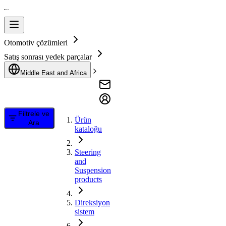
Otomotiv çözümleri
Satış sonrası yedek parçalar
Middle East and Africa
Filtrele ve
Ürün
Ara
kataloğu
Steering
and
Suspension
products
Direksiyon
sistem