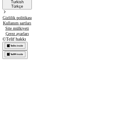
Turkish
Türkçe
Gizlilik politikası
Kullanım şartları
Site mülkiyeti
Çerez ayarları
©
Telif hakkı