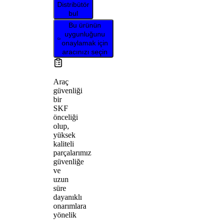
Distribütör
bul
Bu ürünün
uygunluğunu
onaylamak için
aracınızı seçin
Araç
güvenliği
bir
SKF
önceliği
olup,
yüksek
kaliteli
parçalarımız
güvenliğe
ve
uzun
süre
dayanıklı
onarımlara
yönelik