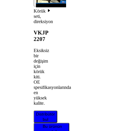
Körük
seti,
direksiyon
VKJP
2207
Eksiksiz
bir
değişim
için
körük
kiti.
OE
spesifikasyonlarında
en
yüksek
kalite.
Distribütör
bul
Bu ürünün