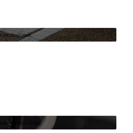
r test ortamı sunar.
 şimdi yedek parça bulun.