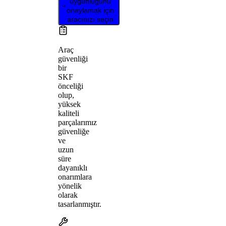
uygunluğunu
onaylamak için
aracınızı seçin
Araç
güvenliği
bir
SKF
önceliği
olup,
yüksek
kaliteli
parçalarımız
güvenliğe
ve
uzun
süre
dayanıklı
onarımlara
yönelik
olarak
tasarlanmıştır.