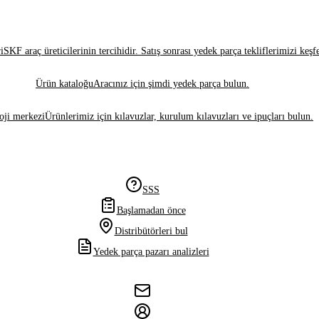
i
SKF araç üreticilerinin tercihidir. Satış sonrası yedek parça tekliflerimizi keşf
Ürün kataloğu
Aracınız için şimdi yedek parça bulun.
oji merkezi
Ürünlerimiz için kılavuzlar, kurulum kılavuzları ve ipuçları bulun.
SSS
Başlamadan önce
Distribütörleri bul
Yedek parça pazarı analizleri