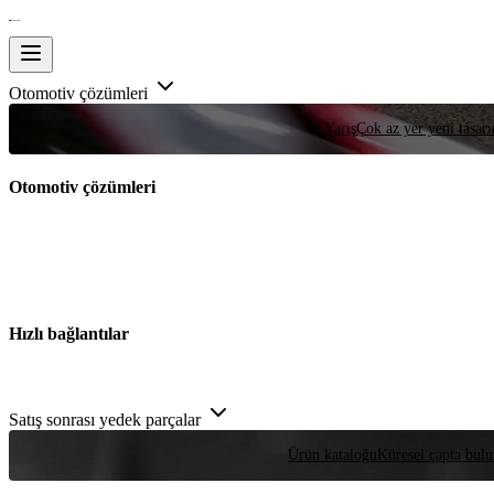
Otomotiv çözümleri
Yarış
Çok az yer yeni tasarım
Otomotiv çözümleri
Hızlı bağlantılar
Satış sonrası yedek parçalar
Ürün kataloğu
Küresel çapta bulu