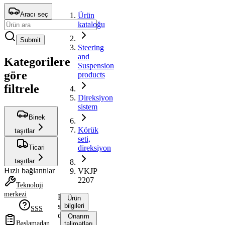
Aracı seç
Ürün
kataloğu
Submit
Steering
and
Kategorilere
Suspension
göre
products
filtrele
Direksiyon
sistem
Binek
Körük
taşıtlar
seti,
Ticari
direksiyon
taşıtlar
Hızlı bağlantılar
VKJP
2207
Teknoloji
merkezi
Körük
Ürün
seti,
bilgileri
SSS
direksiyon
Onarım
Başlamadan
talimatları