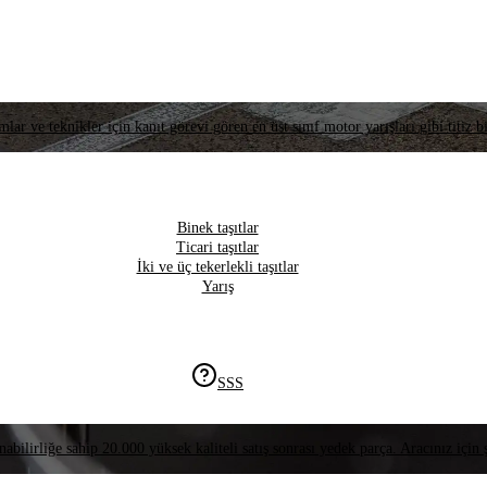
lar ve teknikler için kanıt görevi gören en üst sınıf motor yarışları gibi titiz bi
Binek taşıtlar
Ticari taşıtlar
İki ve üç tekerlekli taşıtlar
Yarış
SSS
nabilirliğe sahip 20.000 yüksek kaliteli satış sonrası yedek parça. Aracınız için