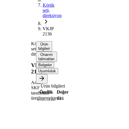
Körük
seti,
direksiyon
VKJP
2136
Körük
Ürün
seti,
bilgileri
direksiyon
Onarım
talimatları
VKJP
Belgeler
2136
Uyumluluk
Artık
Ürün bilgileri
SKF
Özellik
Değer
tarafından
üretilmemektedir
144
Yükseklik
mm
İç çap 1
9 mm
32
İç çap 2
mm