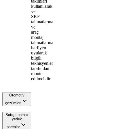
takımları
kullanılarak
ve
SKF
talimatlarına
ve
araç
montaj
talimatlarına
harfiyen
uyularak
bilgili
teknisyenler
tarafından
monte
edilmelidir.
Otomotiv
çözümleri
Satış sonrası
yedek
parçalar