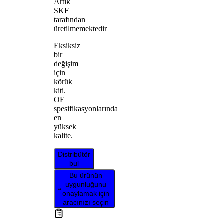
Artık
SKF
tarafından
üretilmemektedir
Eksiksiz
bir
değişim
için
körük
kiti.
OE
spesifikasyonlarında
en
yüksek
kalite.
Distribütör
bul
Bu ürünün
uygunluğunu
onaylamak için
aracınızı seçin