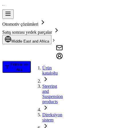
Otomotiv çözümleri
Satış sonrası yedek parçalar
Middle East and Africa
Filtrele ve
Ürün
Ara
kataloğu
Steering
and
Suspension
products
Direksiyon
sistem