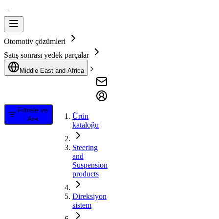
Otomotiv çözümleri
Satış sonrası yedek parçalar
Middle East and Africa
Filtrele ve
Ürün
Ara
kataloğu
Steering
and
Suspension
products
Direksiyon
sistem