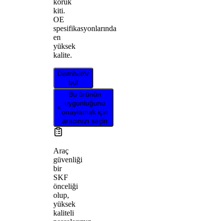
körük
kiti.
OE
spesifikasyonlarında
en
yüksek
kalite.
Distribütör
bul
Bu ürünün
uygunluğunu
onaylamak için
aracınızı seçin
Araç
güvenliği
bir
SKF
önceliği
olup,
yüksek
kaliteli