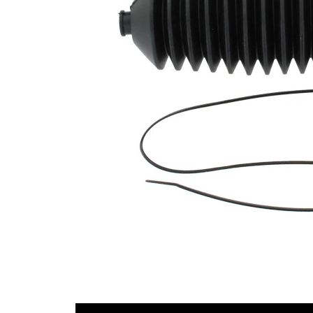
54
İç çap 2
mm