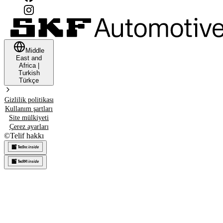
Middle
East and
Africa
|
Turkish
Türkçe
Gizlilik politikası
Kullanım şartları
Site mülkiyeti
Çerez ayarları
©
Telif hakkı