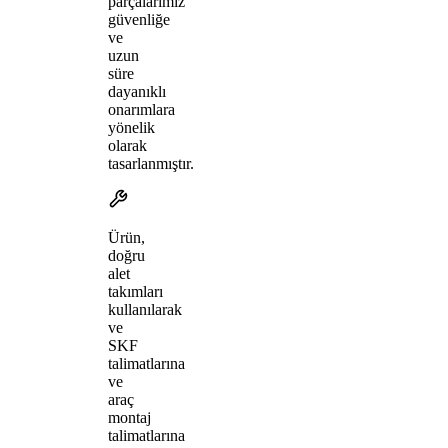
parçalarımız
güvenliğe
ve
uzun
süre
dayanıklı
onarımlara
yönelik
olarak
tasarlanmıştır.
Ürün,
doğru
alet
takımları
kullanılarak
ve
SKF
talimatlarına
ve
araç
montaj
talimatlarına