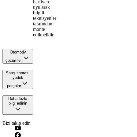
harfiyen
uyularak
bilgili
teknisyenler
tarafından
monte
edilmelidir.
Otomotiv
çözümleri
Satış sonrası
yedek
parçalar
Daha fazla
bilgi edinin
Bizi takip edin