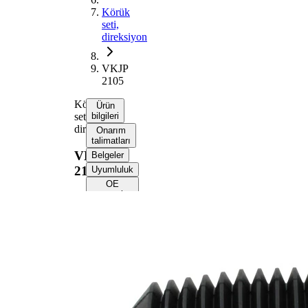
Körük
seti,
direksiyon
VKJP
2105
Körük
Ürün
seti,
bilgileri
direksiyon
Onarım
talimatları
VKJP
Belgeler
2105
Uyumluluk
OE
numaraları
Ürün bilgileri
Özellik
Değer
170
Yükseklik
mm
12
İç çap 1
mm