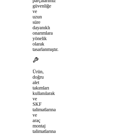
parçalarımız
güvenliğe
ve
uzun
süre
dayanıklı
onarımlara
yönelik
olarak
tasarlanmıştır.
Ürün,
doğru
alet
takımları
kullanılarak
ve
SKF
talimatlarına
ve
araç
montaj
talimatlarına