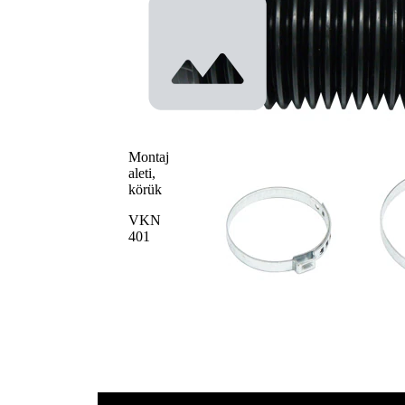
Montaj
aleti,
körük
VKN
401