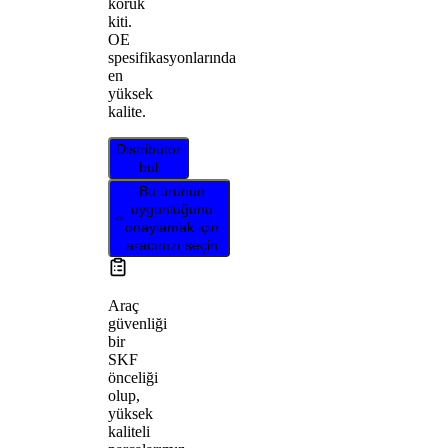
körük
kiti.
OE
spesifikasyonlarında
en
yüksek
kalite.
Distribütör
bul
Bu ürünün
uygunluğunu
onaylamak için
aracınızı seçin
Araç
güvenliği
bir
SKF
önceliği
olup,
yüksek
kaliteli