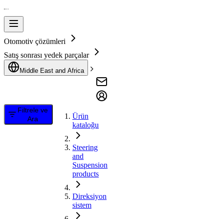
Otomotiv çözümleri
Satış sonrası yedek parçalar
Middle East and Africa
Filtrele ve
Ürün
Ara
kataloğu
Steering
and
Suspension
products
Direksiyon
sistem