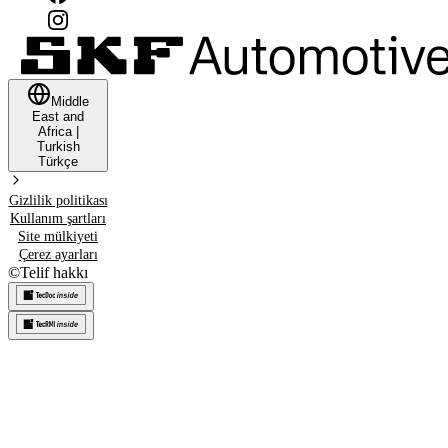
Middle
East and
Africa
|
Turkish
Türkçe
Gizlilik politikası
Kullanım şartları
Site mülkiyeti
Çerez ayarları
©
Telif hakkı