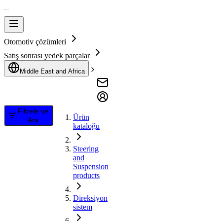
Otomotiv çözümleri
Satış sonrası yedek parçalar
Middle East and Africa
Filtrele ve
Ürün
Ara
kataloğu
Steering
and
Suspension
products
Direksiyon
sistem