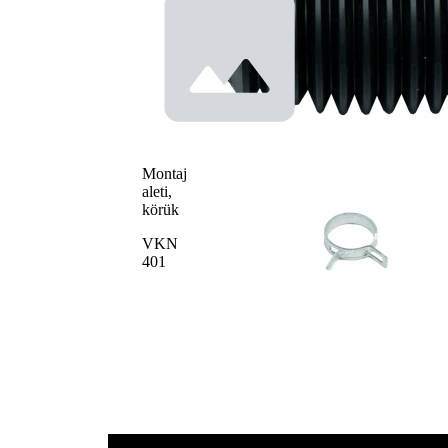
Montaj
aleti,
körük
VKN
401