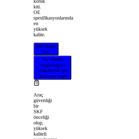
körük
kiti.
OE
spesifikasyonlarında
en
yüksek
kalite.
Distribütör
bul
Bu ürünün
uygunluğunu
onaylamak için
aracınızı seçin
Araç
güvenliği
bir
SKF
önceliği
olup,
yüksek
kaliteli