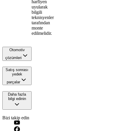
harfiyen
uyularak
bilgili
teknisyenler
tarafından
monte
edilmelidir.
Otomotiv
çözümleri
Satış sonrası
yedek
parçalar
Daha fazla
bilgi edinin
Bizi takip edin