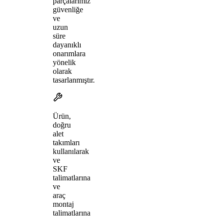
parçalarımız
güvenliğe
ve
uzun
süre
dayanıklı
onarımlara
yönelik
olarak
tasarlanmıştır.
Ürün,
doğru
alet
takımları
kullanılarak
ve
SKF
talimatlarına
ve
araç
montaj
talimatlarına