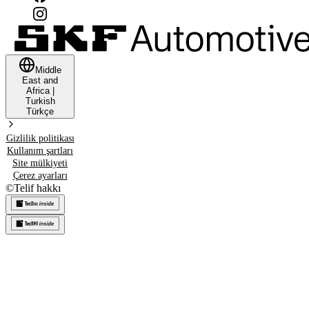
Middle
East and
Africa
|
Turkish
Türkçe
Gizlilik politikası
Kullanım şartları
Site mülkiyeti
Çerez ayarları
©
Telif hakkı