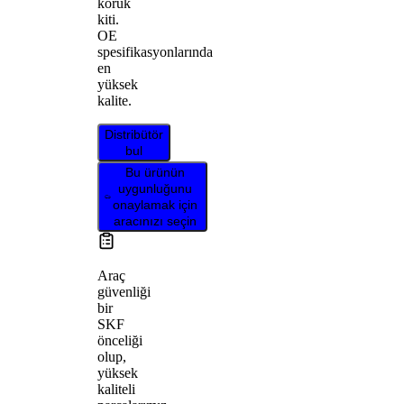
körük
kiti.
OE
spesifikasyonlarında
en
yüksek
kalite.
Distribütör
bul
Bu ürünün
uygunluğunu
onaylamak için
aracınızı seçin
Araç
güvenliği
bir
SKF
önceliği
olup,
yüksek
kaliteli