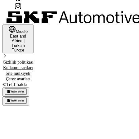
Middle
East and
Africa
|
Turkish
Türkçe
Gizlilik politikası
Kullanım şartları
Site mülkiyeti
Çerez ayarları
©
Telif hakkı