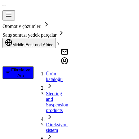
Otomotiv çözümleri
Satış sonrası yedek parçalar
Middle East and Africa
Filtrele ve
Ürün
Ara
kataloğu
Steering
and
Suspension
products
Direksiyon
sistem