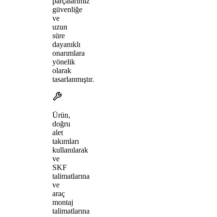
parçalarımız
güvenliğe
ve
uzun
süre
dayanıklı
onarımlara
yönelik
olarak
tasarlanmıştır.
Ürün,
doğru
alet
takımları
kullanılarak
ve
SKF
talimatlarına
ve
araç
montaj
talimatlarına