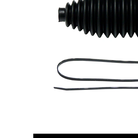
49
İç çap 2
mm