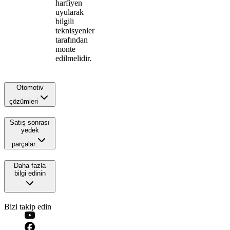
harfiyen
uyularak
bilgili
teknisyenler
tarafından
monte
edilmelidir.
Otomotiv
çözümleri
Satış sonrası
yedek
parçalar
Daha fazla
bilgi edinin
Bizi takip edin