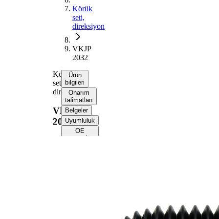
Körük
seti,
direksiyon
VKJP
2032
Körük
Ürün
seti,
bilgileri
direksiyon
Onarım
talimatları
VKJP
Belgeler
2032
Uyumluluk
OE
numaraları
Ürün bilgileri
Özellik
Değer
200
Yükseklik
mm
16
İç çap 1
mm