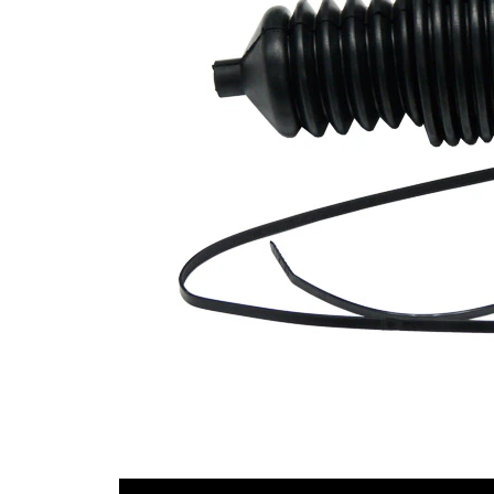
40
İç çap 2
mm