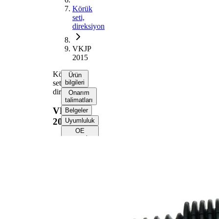
Körük
seti,
direksiyon
VKJP
2015
Körük
Ürün
seti,
bilgileri
direksiyon
Onarım
talimatları
VKJP
Belgeler
2015
Uyumluluk
OE
numaraları
Ürün bilgileri
Özellik
Değer
150
Yükseklik
mm
10
İç çap 1
mm