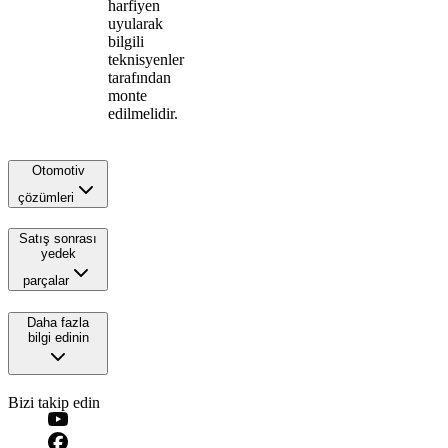
harfiyen
uyularak
bilgili
teknisyenler
tarafından
monte
edilmelidir.
Otomotiv
çözümleri
Satış sonrası
yedek
parçalar
Daha fazla
bilgi edinin
Bizi takip edin