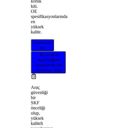
körük
kiti.
OE
spesifikasyonlarında
en
yüksek
kalite.
Distribütör
bul
Bu ürünün
uygunluğunu
onaylamak için
aracınızı seçin
Araç
güvenliği
bir
SKF
önceliği
olup,
yüksek
kaliteli