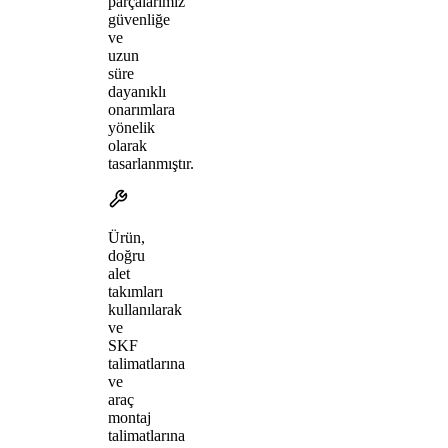
parçalarımız
güvenliğe
ve
uzun
süre
dayanıklı
onarımlara
yönelik
olarak
tasarlanmıştır.
Ürün,
doğru
alet
takımları
kullanılarak
ve
SKF
talimatlarına
ve
araç
montaj
talimatlarına