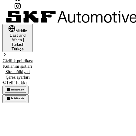
Middle
East and
Africa
|
Turkish
Türkçe
Gizlilik politikası
Kullanım şartları
Site mülkiyeti
Çerez ayarları
©
Telif hakkı