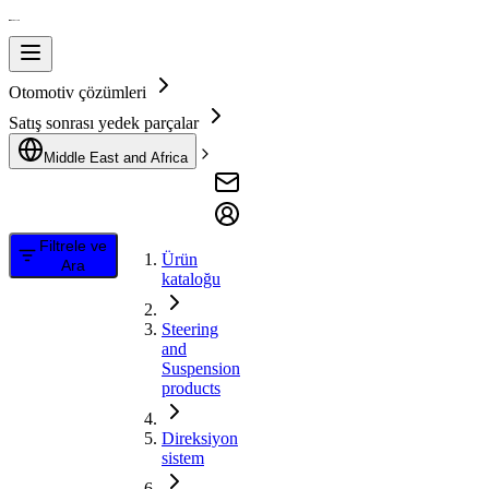
Otomotiv çözümleri
Satış sonrası yedek parçalar
Middle East and Africa
Filtrele ve
Ürün
Ara
kataloğu
Steering
and
Suspension
products
Direksiyon
sistem