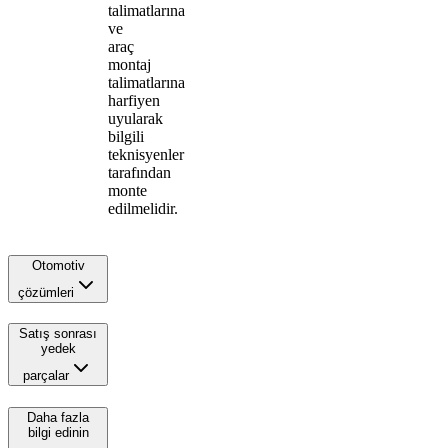
talimatlarına
ve
araç
montaj
talimatlarına
harfiyen
uyularak
bilgili
teknisyenler
tarafından
monte
edilmelidir.
Otomotiv
çözümleri
Satış sonrası
yedek
parçalar
Daha fazla
bilgi edinin