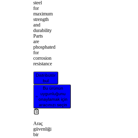
steel
for
maximum
strength
and
durability
Parts
are
phosphated
for
corrosion
resistance
Distribütör
bul
Bu ürünün
uygunluğunu
onaylamak için
aracınızı seçin
Araç
güvenliği
bir