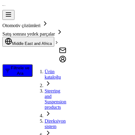
Otomotiv çözümleri
Satış sonrası yedek parçalar
Middle East and Africa
Filtrele ve
Ürün
Ara
kataloğu
Steering
and
Suspension
products
Direksiyon
sistem