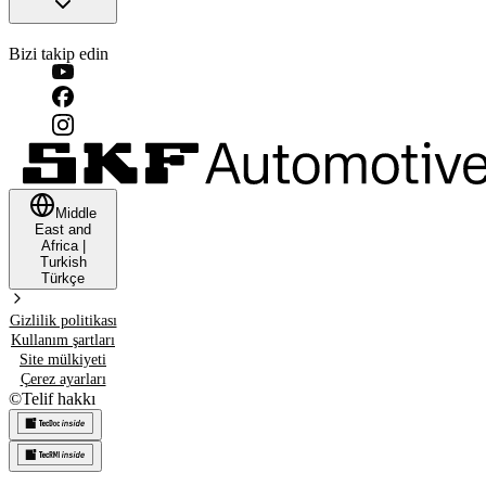
Bizi takip edin
Middle
East and
Africa
|
Turkish
Türkçe
Gizlilik politikası
Kullanım şartları
Site mülkiyeti
Çerez ayarları
©
Telif hakkı