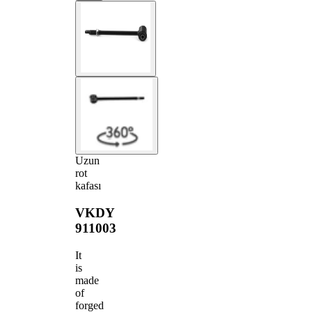
Uzun
rot
kafası
VKDY
911003
It
is
made
of
forged