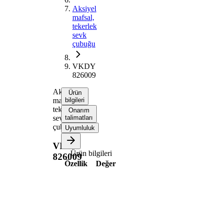
Aksiyel
mafsal,
tekerlek
sevk
çubuğu
VKDY
826009
Aksiyel
Ürün
mafsal,
bilgileri
tekerlek
Onarım
sevk
talimatları
çubuğu
Uyumluluk
VKDY
Ürün bilgileri
826009
Özellik
Değer
Uzunluk
363 mm
Dişli
M14x1,5
ölçüsü
Dişli
M18x1,5
ölçüsü 1