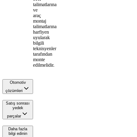
talimatlarına
ve
araç
montaj
talimatlarına
harfiyen
uyularak
bilgili
teknisyenler
tarafından
monte
edilmelidir.
Otomotiv
çözümleri
Satış sonrası
yedek
parçalar
Daha fazla
bilgi edinin