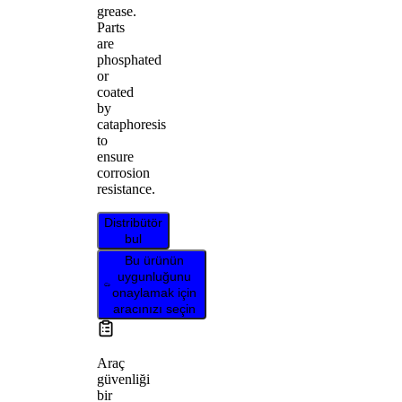
grease.
Parts
are
phosphated
or
coated
by
cataphoresis
to
ensure
corrosion
resistance.
Distribütör
bul
Bu ürünün
uygunluğunu
onaylamak için
aracınızı seçin
Araç
güvenliği
bir