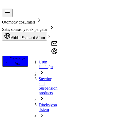
Otomotiv çözümleri
Satış sonrası yedek parçalar
Middle East and Africa
Filtrele ve
Ürün
Ara
kataloğu
Steering
and
Suspension
products
Direksiyon
sistem