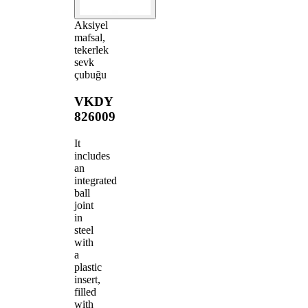
Aksiyel
mafsal,
tekerlek
sevk
çubuğu
VKDY
826009
It
includes
an
integrated
ball
joint
in
steel
with
a
plastic
insert,
filled
with