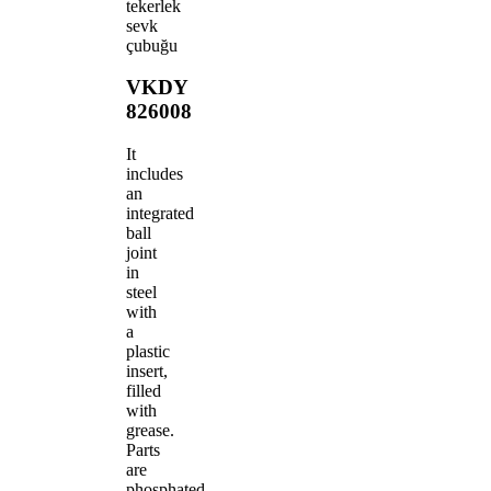
tekerlek
sevk
çubuğu
VKDY
826008
It
includes
an
integrated
ball
joint
in
steel
with
a
plastic
insert,
filled
with
grease.
Parts
are
phosphated