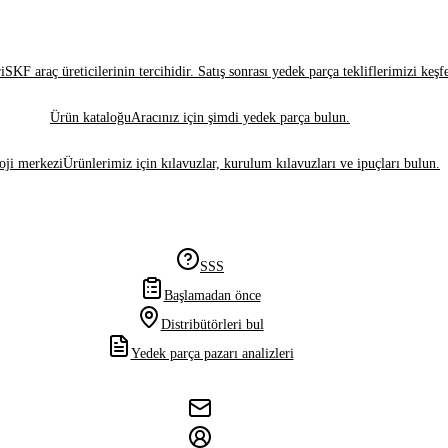
i
SKF araç üreticilerinin tercihidir. Satış sonrası yedek parça tekliflerimizi keşf
Ürün kataloğu
Aracınız için şimdi yedek parça bulun.
oji merkezi
Ürünlerimiz için kılavuzlar, kurulum kılavuzları ve ipuçları bulun.
SSS
Başlamadan önce
Distribütörleri bul
Yedek parça pazarı analizleri