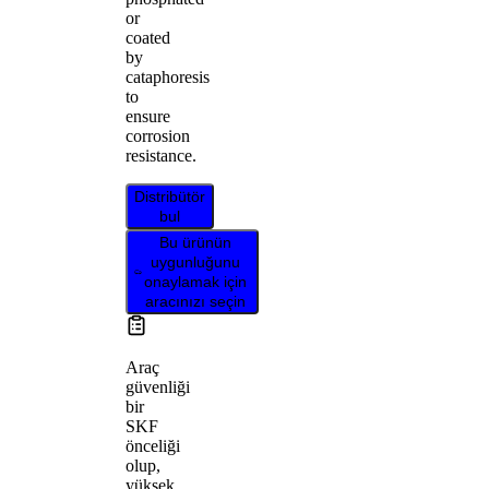
or
coated
by
cataphoresis
to
ensure
corrosion
resistance.
Distribütör
bul
Bu ürünün
uygunluğunu
onaylamak için
aracınızı seçin
Araç
güvenliği
bir
SKF
önceliği
olup,
yüksek