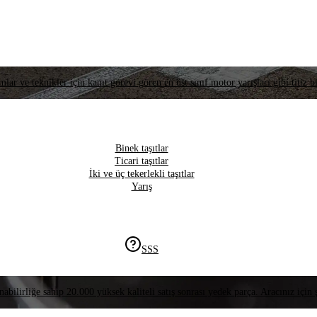
lar ve teknikler için kanıt görevi gören en üst sınıf motor yarışları gibi titiz bi
Binek taşıtlar
Ticari taşıtlar
İki ve üç tekerlekli taşıtlar
Yarış
SSS
nabilirliğe sahip 20.000 yüksek kaliteli satış sonrası yedek parça. Aracınız için