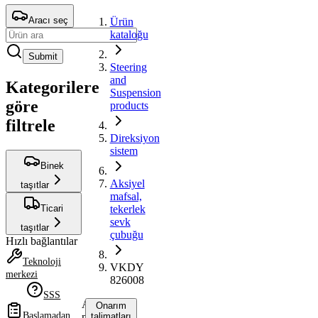
Aracı seç
Ürün
kataloğu
Submit
Steering
and
Kategorilere
Suspension
göre
products
filtrele
Direksiyon
sistem
Binek
Aksiyel
taşıtlar
mafsal,
Ticari
tekerlek
sevk
taşıtlar
çubuğu
Hızlı bağlantılar
Teknoloji
VKDY
merkezi
826008
SSS
Aksiyel
Onarım
Başlamadan
mafsal,
talimatları