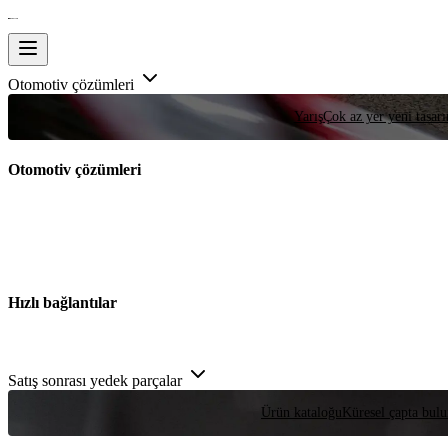
Otomotiv çözümleri
Yarış
Çok az yer yeni tasarım
Otomotiv çözümleri
Hızlı bağlantılar
Satış sonrası yedek parçalar
Ürün kataloğu
Küresel çapta bulu