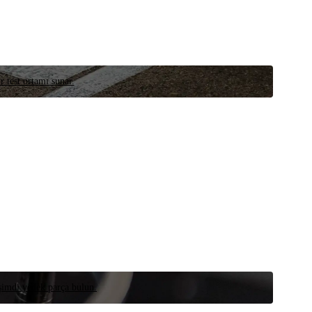
r test ortamı sunar.
 şimdi yedek parça bulun.