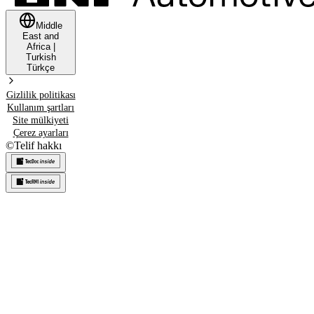
Middle
East and
Africa
|
Turkish
Türkçe
Gizlilik politikası
Kullanım şartları
Site mülkiyeti
Çerez ayarları
©
Telif hakkı