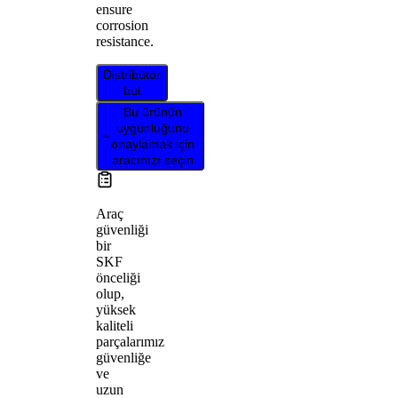
ensure
corrosion
resistance.
Distribütör
bul
Bu ürünün
uygunluğunu
onaylamak için
aracınızı seçin
Araç
güvenliği
bir
SKF
önceliği
olup,
yüksek
kaliteli
parçalarımız
güvenliğe
ve
uzun