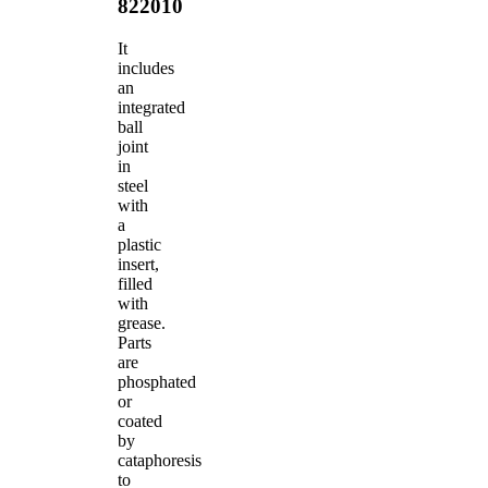
822010
It
includes
an
integrated
ball
joint
in
steel
with
a
plastic
insert,
filled
with
grease.
Parts
are
phosphated
or
coated
by
cataphoresis
to