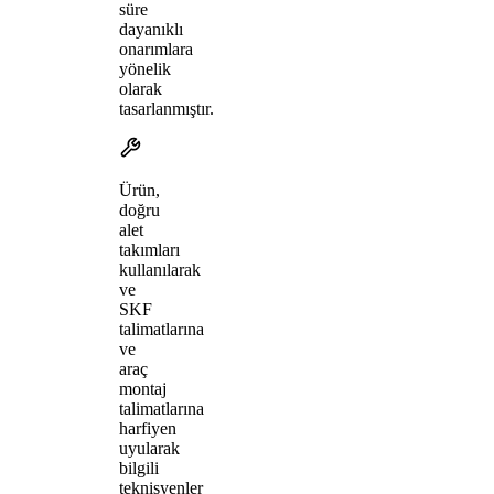
süre
dayanıklı
onarımlara
yönelik
olarak
tasarlanmıştır.
Ürün,
doğru
alet
takımları
kullanılarak
ve
SKF
talimatlarına
ve
araç
montaj
talimatlarına
harfiyen
uyularak
bilgili
teknisyenler