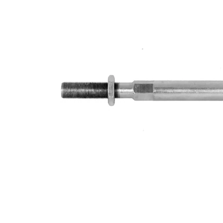
Dişli
M18 x
ölçüsü
1,5
İlave
ürün/
sentetik
İlave
yağ ile
açıklama
Dişli
M12 x
ölçüsü 1
1,25