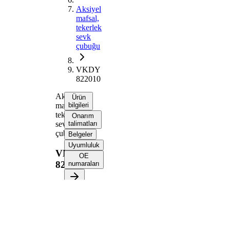
Aksiyel
mafsal,
tekerlek
sevk
çubuğu
VKDY
822010
Aksiyel
Ürün
mafsal,
bilgileri
tekerlek
Onarım
sevk
talimatları
çubuğu
Belgeler
Uyumluluk
VKDY
OE
822010
numaraları
Ürün bilgileri
Özellik
Değer
298
Uzunluk
mm