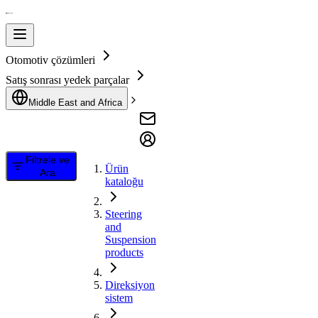
Otomotiv çözümleri
Satış sonrası yedek parçalar
Middle East and Africa
Filtrele ve
Ürün
Ara
kataloğu
Steering
and
Suspension
products
Direksiyon
sistem