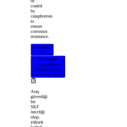
or
coated
by
cataphoresis
to
ensure
corrosion
resistance.
Distribütör
bul
Bu ürünün
uygunluğunu
onaylamak için
aracınızı seçin
Araç
güvenliği
bir
SKF
önceliği
olup,
yüksek