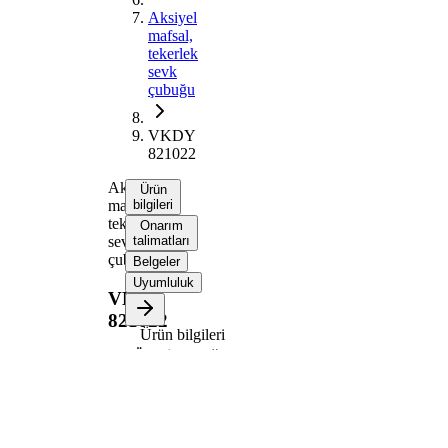
Aksiyel
mafsal,
tekerlek
sevk
çubuğu
VKDY
821022
Aksiyel
Ürün
mafsal,
bilgileri
tekerlek
Onarım
sevk
talimatları
çubuğu
Belgeler
Uyumluluk
VKDY
821022
Ürün bilgileri
Özellik
Değer
328
Uzunluk
mm
Dişli
M14 x
ölçüsü
1,5