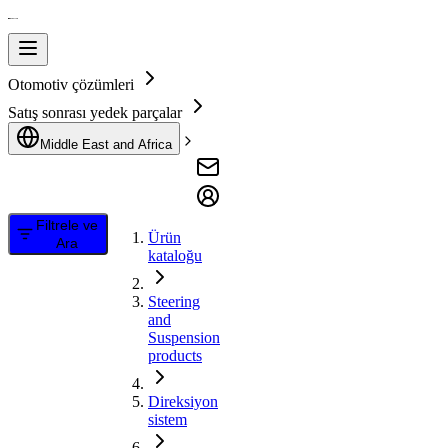
Otomotiv çözümleri
Satış sonrası yedek parçalar
Middle East and Africa
Filtrele ve
Ürün
Ara
kataloğu
Steering
and
Suspension
products
Direksiyon
sistem