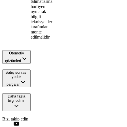
talimatlarına
harfiyen
uyularak
bilgili
teknisyenler
tarafından
monte
edilmelidir.
Otomotiv
çözümleri
Satış sonrası
yedek
parçalar
Daha fazla
bilgi edinin
Bizi takip edin