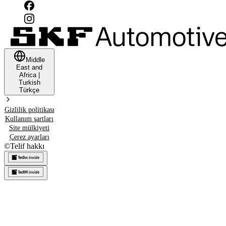
Middle
East and
Africa
|
Turkish
Türkçe
Gizlilik politikası
Kullanım şartları
Site mülkiyeti
Çerez ayarları
©
Telif hakkı