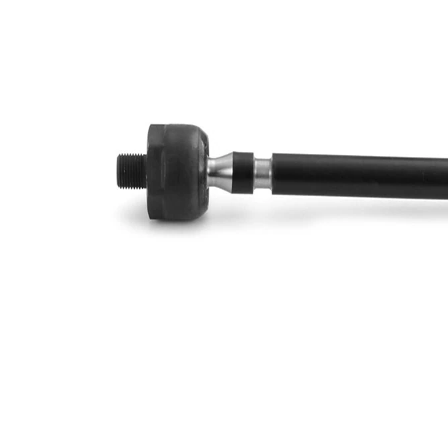
İlave
ürün/
sentetik
İlave
yağ ile
açıklama
Dişli
M14 x
ölçüsü 1
1,5