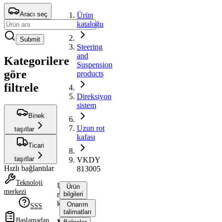
Aracı seç
Ürün
kataloğu
Submit
Steering
and
Kategorilere
Suspension
göre
products
filtrele
Direksiyon
sistem
Binek
Uzun rot
taşıtlar
kafası
Ticari
taşıtlar
VKDY
Hızlı bağlantılar
813005
Teknoloji
Uzun
Ürün
merkezi
rot
bilgileri
kafası
Onarım
SSS
talimatları
Başlamadan