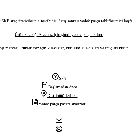
i
SKF araç üreticilerinin tercihidir. Satış sonrası yedek parça tekliflerimizi keşf
Ürün kataloğu
Aracınız için şimdi yedek parça bulun.
oji merkezi
Ürünlerimiz için kılavuzlar, kurulum kılavuzları ve ipuçları bulun.
SSS
Başlamadan önce
Distribütörleri bul
Yedek parça pazarı analizleri