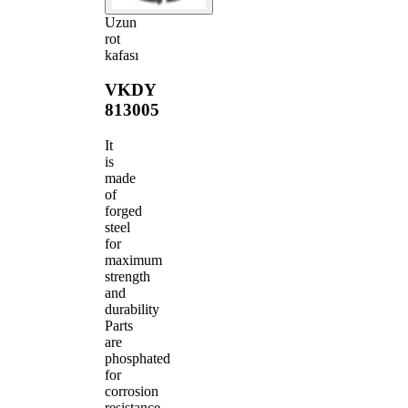
Uzun
rot
kafası
VKDY
813005
It
is
made
of
forged
steel
for
maximum
strength
and
durability
Parts
are
phosphated
for
corrosion
resistance