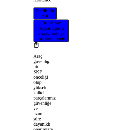
Distribütör
bul
Bu ürünün
uygunluğunu
onaylamak için
aracınızı seçin
Araç
güvenliği
bir
SKF
önceliği
olup,
yüksek
kaliteli
parçalarımız
güvenliğe
ve
uzun
süre
dayanıklı
onarımlara