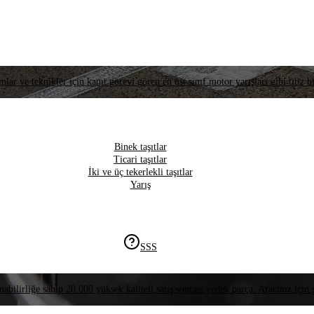
lar ve teknikler için kanıt görevi gören en üst sınıf motor yarışları gibi titiz bi
Binek taşıtlar
Ticari taşıtlar
İki ve üç tekerlekli taşıtlar
Yarış
SSS
nabilirliğe sahip 20.000 yüksek kaliteli satış sonrası yedek parça. Aracınız için