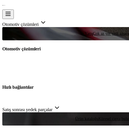
Otomotiv çözümleri
Yarış
Çok az yer yeni tasarım
Otomotiv çözümleri
Hızlı bağlantılar
Satış sonrası yedek parçalar
Ürün kataloğu
Küresel çapta bulu