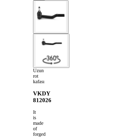
Uzun
rot
kafası
VKDY
812026
It
is
made
of
forged