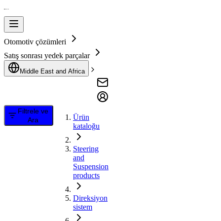
Otomotiv çözümleri
Satış sonrası yedek parçalar
Middle East and Africa
Filtrele ve
Ürün
Ara
kataloğu
Steering
and
Suspension
products
Direksiyon
sistem