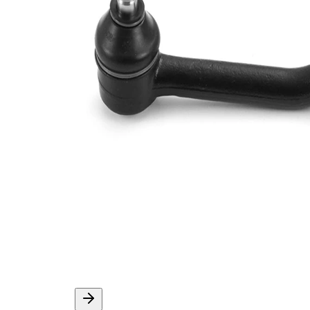
ürün/
sentetik
İlave
yağ ile
açıklama
Dişli
M12 x
ölçüsü 1
1,25