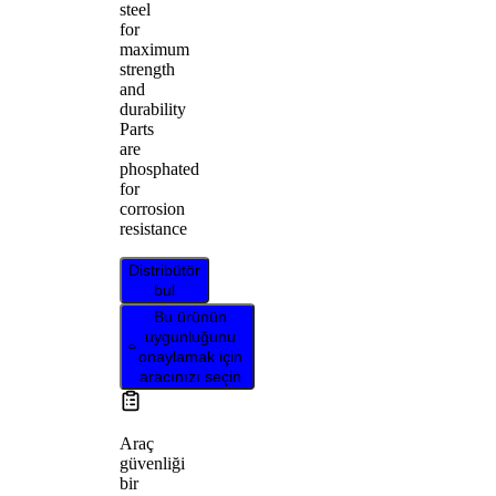
steel
for
maximum
strength
and
durability
Parts
are
phosphated
for
corrosion
resistance
Distribütör
bul
Bu ürünün
uygunluğunu
onaylamak için
aracınızı seçin
Araç
güvenliği
bir