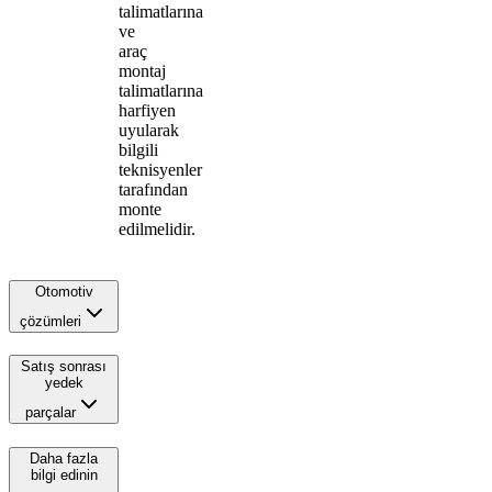
talimatlarına
ve
araç
montaj
talimatlarına
harfiyen
uyularak
bilgili
teknisyenler
tarafından
monte
edilmelidir.
Otomotiv
çözümleri
Satış sonrası
yedek
parçalar
Daha fazla
bilgi edinin