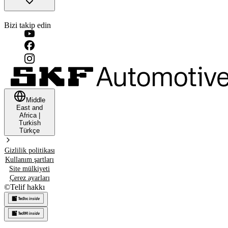
Bizi takip edin
Middle
East and
Africa
|
Turkish
Türkçe
Gizlilik politikası
Kullanım şartları
Site mülkiyeti
Çerez ayarları
©
Telif hakkı