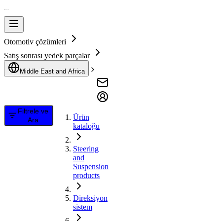
Otomotiv çözümleri
Satış sonrası yedek parçalar
Middle East and Africa
Filtrele ve
Ürün
Ara
kataloğu
Steering
and
Suspension
products
Direksiyon
sistem