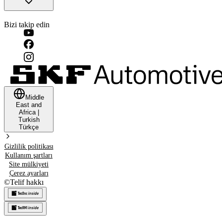
Bizi takip edin
Middle
East and
Africa
|
Turkish
Türkçe
Gizlilik politikası
Kullanım şartları
Site mülkiyeti
Çerez ayarları
©
Telif hakkı