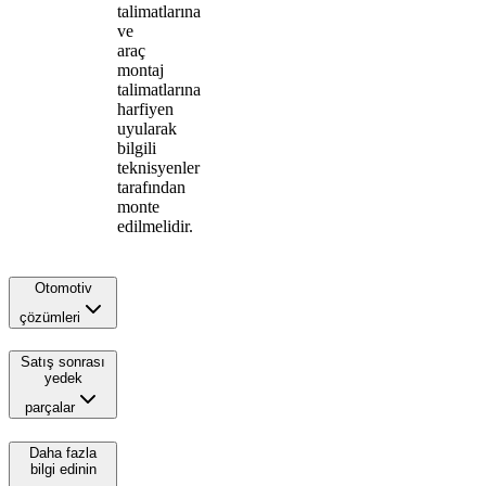
talimatlarına
ve
araç
montaj
talimatlarına
harfiyen
uyularak
bilgili
teknisyenler
tarafından
monte
edilmelidir.
Otomotiv
çözümleri
Satış sonrası
yedek
parçalar
Daha fazla
bilgi edinin