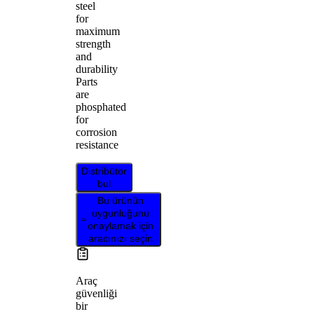
steel
for
maximum
strength
and
durability
Parts
are
phosphated
for
corrosion
resistance
Distribütör
bul
Bu ürünün
uygunluğunu
onaylamak için
aracınızı seçin
Araç
güvenliği
bir