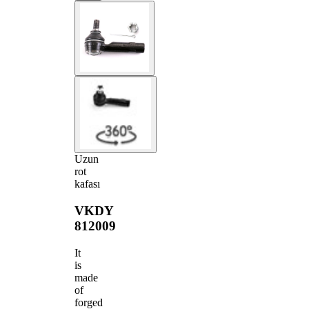
Uzun
rot
kafası
VKDY
812009
It
is
made
of
forged