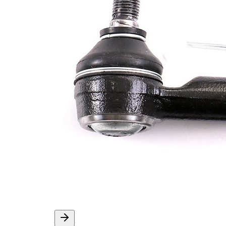
İlave
yağ ile
açıklama
Dişli
M12 x
ölçüsü 1
1,25