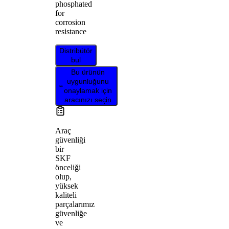
phosphated
for
corrosion
resistance
Distribütör
bul
Bu ürünün
uygunluğunu
onaylamak için
aracınızı seçin
Araç
güvenliği
bir
SKF
önceliği
olup,
yüksek
kaliteli
parçalarımız
güvenliğe
ve