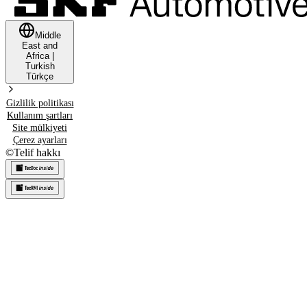
Middle
East and
Africa
|
Turkish
Türkçe
Gizlilik politikası
Kullanım şartları
Site mülkiyeti
Çerez ayarları
©
Telif hakkı