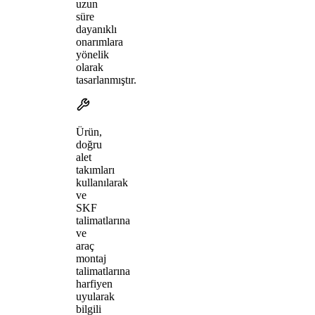
uzun
süre
dayanıklı
onarımlara
yönelik
olarak
tasarlanmıştır.
Ürün,
doğru
alet
takımları
kullanılarak
ve
SKF
talimatlarına
ve
araç
montaj
talimatlarına
harfiyen
uyularak
bilgili