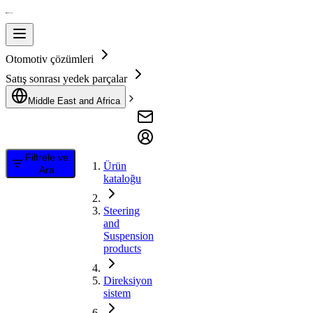
Otomotiv çözümleri
Satış sonrası yedek parçalar
Middle East and Africa
Filtrele ve
Ürün
Ara
kataloğu
Steering
and
Suspension
products
Direksiyon
sistem