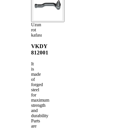
Uzun
rot
kafası
VKDY
812001
It
is
made
of
forged
steel
for
maximum
strength
and
durability
Parts
are