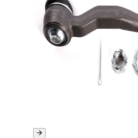
açıklama
Dişli
M14 x
ölçüsü 1
1,5
Çift
halindeki
VKDY
ürün
811029
numarası