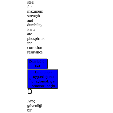
steel
for
maximum
strength
and
durability
Parts
are
phosphated
for
corrosion
resistance
Distribütör
bul
Bu ürünün
uygunluğunu
onaylamak için
aracınızı seçin
Araç
güvenliği
bir