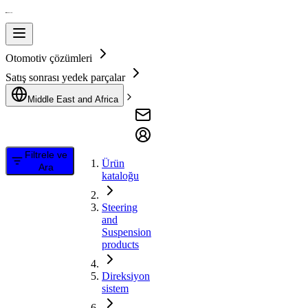
Otomotiv çözümleri
Satış sonrası yedek parçalar
Middle East and Africa
Filtrele ve
Ürün
Ara
kataloğu
Steering
and
Suspension
products
Direksiyon
sistem