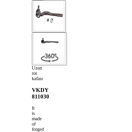
Uzun
rot
kafası
VKDY
811030
It
is
made
of
forged