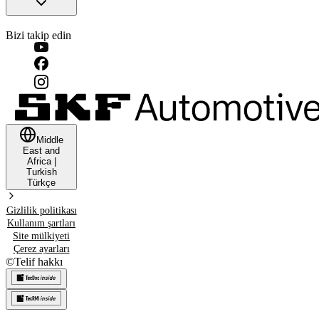
Bizi takip edin
Middle
East and
Africa
|
Turkish
Türkçe
Gizlilik politikası
Kullanım şartları
Site mülkiyeti
Çerez ayarları
©
Telif hakkı