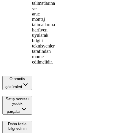
talimatlarına
ve
araç
montaj
talimatlarına
harfiyen
uyularak
bilgili
teknisyenler
tarafından
monte
edilmelidir.
Otomotiv
çözümleri
Satış sonrası
yedek
parçalar
Daha fazla
bilgi edinin