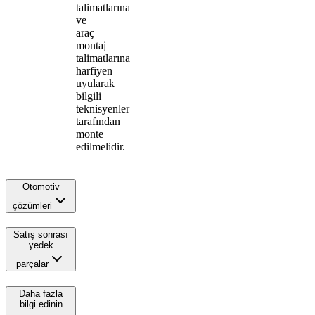
talimatlarına
ve
araç
montaj
talimatlarına
harfiyen
uyularak
bilgili
teknisyenler
tarafından
monte
edilmelidir.
Otomotiv
çözümleri
Satış sonrası
yedek
parçalar
Daha fazla
bilgi edinin