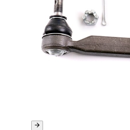
ölçüsü 1
1,5
Çift
halindeki
VKDY
ürün
811005
numarası