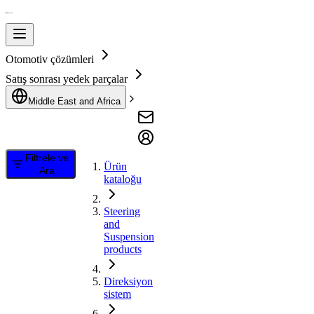
Otomotiv çözümleri
Satış sonrası yedek parçalar
Middle East and Africa
Filtrele ve
Ürün
Ara
kataloğu
Steering
and
Suspension
products
Direksiyon
sistem