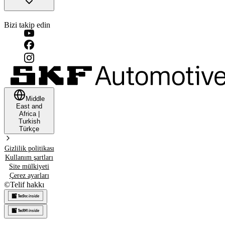
Bizi takip edin
Middle
East and
Africa
|
Turkish
Türkçe
Gizlilik politikası
Kullanım şartları
Site mülkiyeti
Çerez ayarları
©
Telif hakkı