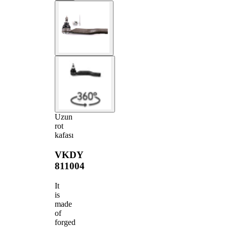
Uzun
rot
kafası
VKDY
811004
It
is
made
of
forged