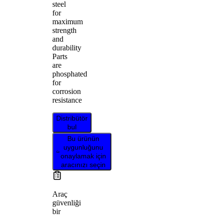
steel
for
maximum
strength
and
durability
Parts
are
phosphated
for
corrosion
resistance
Distribütör
bul
Bu ürünün
uygunluğunu
onaylamak için
aracınızı seçin
Araç
güvenliği
bir