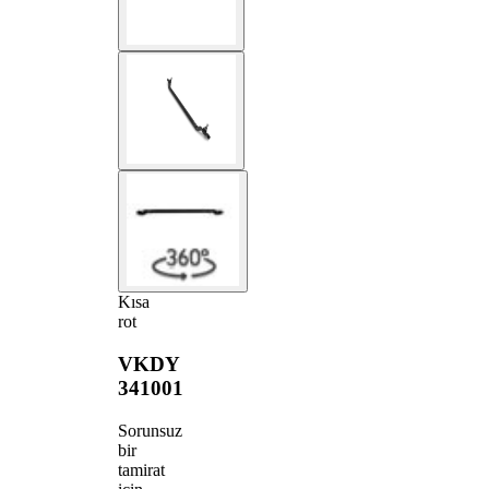
Kısa
rot
VKDY
341001
Sorunsuz
bir
tamirat