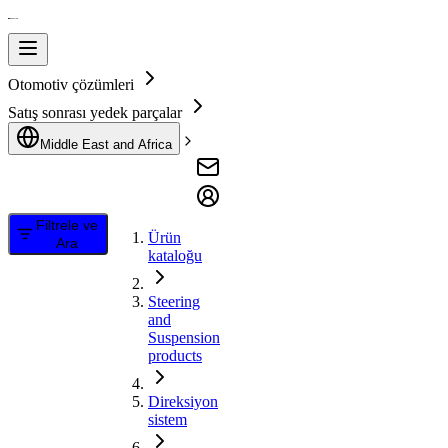
Otomotiv çözümleri
Satış sonrası yedek parçalar
Middle East and Africa
Filtrele ve
Ürün
Ara
kataloğu
Steering
and
Suspension
products
Direksiyon
sistem