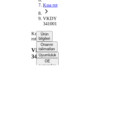
Kısa rot
VKDY
341001
Kısa
Ürün
rot
bilgileri
Onarım
talimatları
VKDY
Uyumluluk
341001
OE
numaraları
Ürün bilgileri
Özellik
Değer
Uzunluk
810 mm
Çubuk /
Bağlantı
Destek
kolu