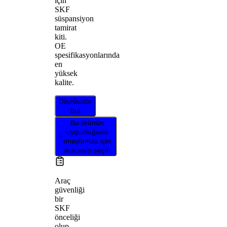
için
SKF
süspansiyon
tamirat
kiti.
OE
spesifikasyonlarında
en
yüksek
kalite.
Distribütör
bul
Bu ürünün
uygunluğunu
onaylamak için
aracınızı seçin
Araç
güvenliği
bir
SKF
önceliği
olup,