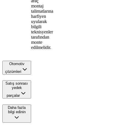
araç
montaj
talimatlarına
harfiyen
uyularak
bilgili
teknisyenler
tarafından
monte
edilmelidir.
Otomotiv
çözümleri
Satış sonrası
yedek
parçalar
Daha fazla
bilgi edinin