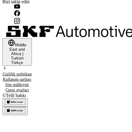
Bizi takip edin
Middle
East and
Africa
|
Turkish
Türkçe
Gizlilik politikası
Kullanım şartları
Site mülkiyeti
Çerez ayarları
©
Telif hakkı