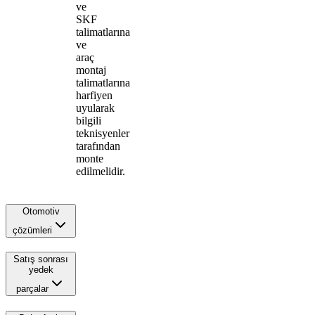
ve
SKF
talimatlarına
ve
araç
montaj
talimatlarına
harfiyen
uyularak
bilgili
teknisyenler
tarafından
monte
edilmelidir.
Otomotiv
çözümleri
Satış sonrası
yedek
parçalar