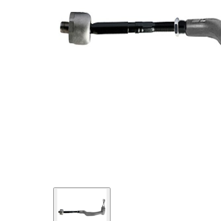
ürün
338704
numarası