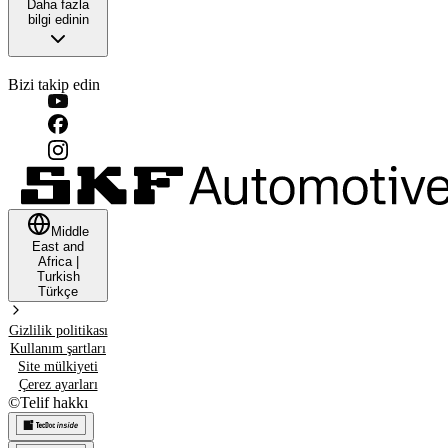
Daha fazla
bilgi edinin
Bizi takip edin
Middle
East and
Africa
|
Turkish
Türkçe
Gizlilik politikası
Kullanım şartları
Site mülkiyeti
Çerez ayarları
©
Telif hakkı