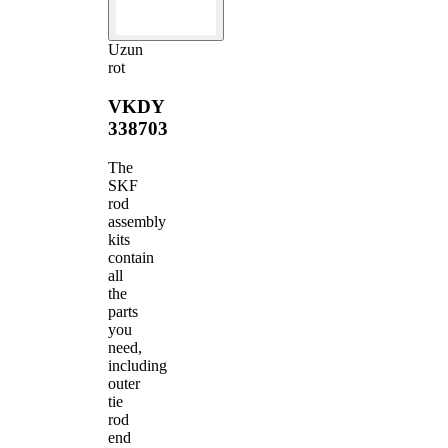
Uzun
rot
VKDY
338703
The
SKF
rod
assembly
kits
contain
all
the
parts
you
need,
including
outer
tie
rod
end