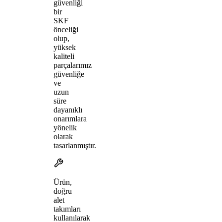
güvenliği
bir
SKF
önceliği
olup,
yüksek
kaliteli
parçalarımız
güvenliğe
ve
uzun
süre
dayanıklı
onarımlara
yönelik
olarak
tasarlanmıştır.
Ürün,
doğru
alet
takımları
kullanılarak