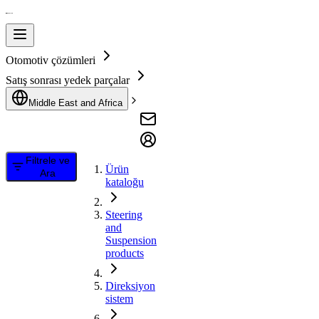
Otomotiv çözümleri
Satış sonrası yedek parçalar
Middle East and Africa
Filtrele ve
Ürün
Ara
kataloğu
Steering
and
Suspension
products
Direksiyon
sistem