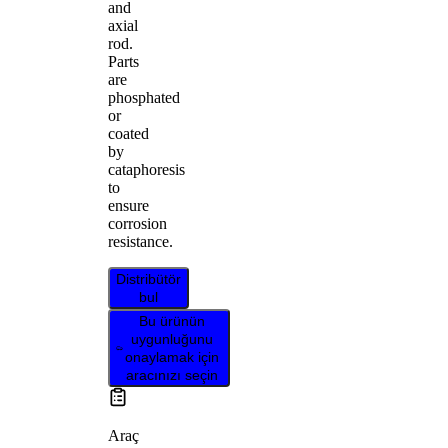
and
axial
rod.
Parts
are
phosphated
or
coated
by
cataphoresis
to
ensure
corrosion
resistance.
Distribütör
bul
Bu ürünün
uygunluğunu
onaylamak için
aracınızı seçin
Araç