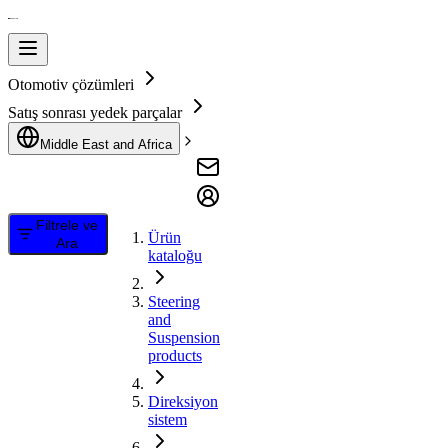
Otomotiv çözümleri
Satış sonrası yedek parçalar
Middle East and Africa
Filtrele ve
Ürün
Ara
kataloğu
Steering
and
Suspension
products
Direksiyon
sistem