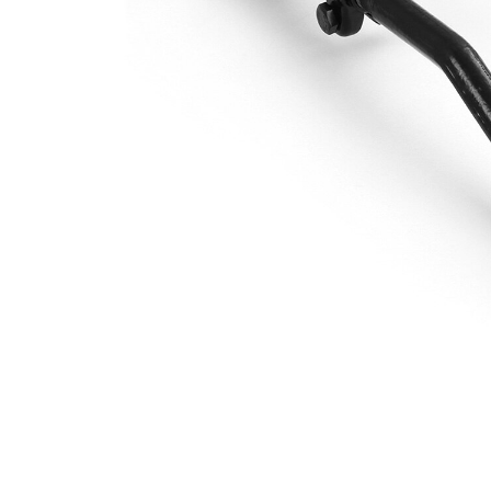
Dişli
M10 x
ölçüsü 1
1,25