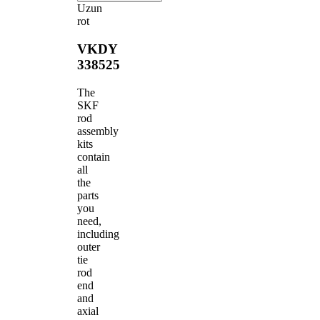
Uzun
rot
VKDY
338525
The
SKF
rod
assembly
kits
contain
all
the
parts
you
need,
including
outer
tie
rod
end
and
axial