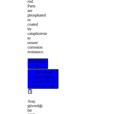
rod.
Parts
are
phosphated
or
coated
by
cataphoresis
to
ensure
corrosion
resistance.
Distribütör
bul
Bu ürünün
uygunluğunu
onaylamak için
aracınızı seçin
Araç
güvenliği
bir