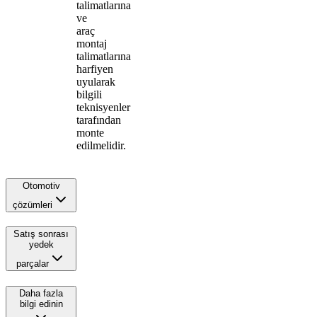
talimatlarına
ve
araç
montaj
talimatlarına
harfiyen
uyularak
bilgili
teknisyenler
tarafından
monte
edilmelidir.
Otomotiv
çözümleri
Satış sonrası
yedek
parçalar
Daha fazla
bilgi edinin