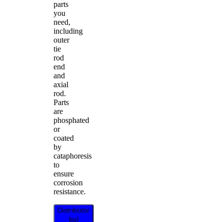
parts
you
need,
including
outer
tie
rod
end
and
axial
rod.
Parts
are
phosphated
or
coated
by
cataphoresis
to
ensure
corrosion
resistance.
Distribütör
bul