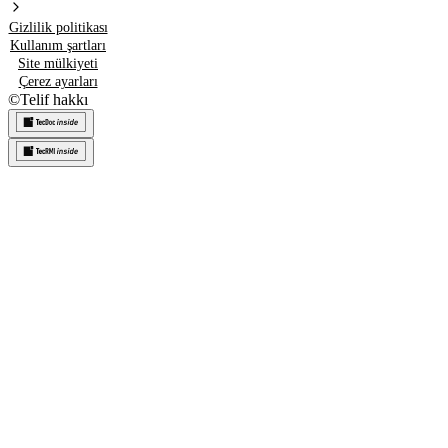
Gizlilik politikası
Kullanım şartları
Site mülkiyeti
Çerez ayarları
©
Telif hakkı