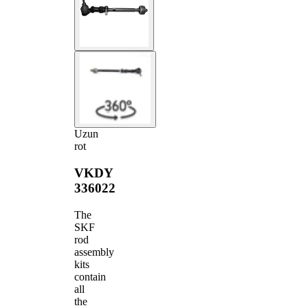
Uzun
rot
VKDY
336022
The
SKF
rod
assembly
kits
contain
all
the