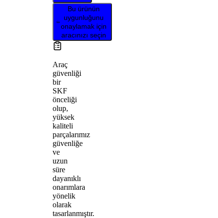
Bu ürünün
uygunluğunu
onaylamak için
aracınızı seçin
Araç
güvenliği
bir
SKF
önceliği
olup,
yüksek
kaliteli
parçalarımız
güvenliğe
ve
uzun
süre
dayanıklı
onarımlara
yönelik
olarak
tasarlanmıştır.