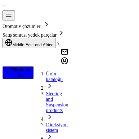
Otomotiv çözümleri
Satış sonrası yedek parçalar
Middle East and Africa
Filtrele ve
Ürün
Ara
kataloğu
Steering
and
Suspension
products
Direksiyon
sistem