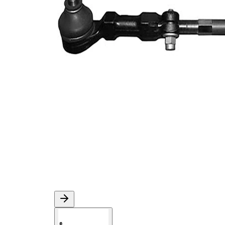
ürün/
sentetik
İlave
yağ ile
açıklama
Çift
halindeki
VKDY
ürün
336023
numarası