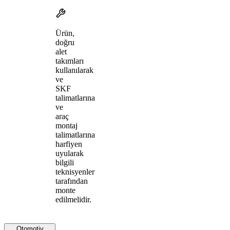
Ürün,
doğru
alet
takımları
kullanılarak
ve
SKF
talimatlarına
ve
araç
montaj
talimatlarına
harfiyen
uyularak
bilgili
teknisyenler
tarafından
monte
edilmelidir.
Otomotiv