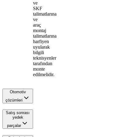
ve
SKF
talimatlarına
ve
araç
montaj
talimatlarına
harfiyen
uyularak
bilgili
teknisyenler
tarafından
monte
edilmelidir.
Otomotiv
çözümleri
Satış sonrası
yedek
parçalar