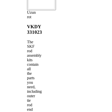
Uzun
rot
VKDY
331023
The
SKF
rod
assembly
kits
contain
all
the
parts
you
need,
including
outer
tie
rod
end