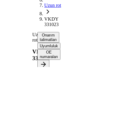
Uzun rot
VKDY
331023
Uzun
Onarım
rot
talimatları
Uyumluluk
VKDY
OE
numaraları
331023
Onarım
talimatlarını
almak için
aracınızı
seçin