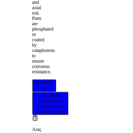
and
axial
rod.
Parts
are
phosphated
or
coated
by
cataphoresis
to
ensure
corrosion
resistance.
Distribütör
bul
Bu ürünün
uygunluğunu
onaylamak için
aracınızı seçin
Araç