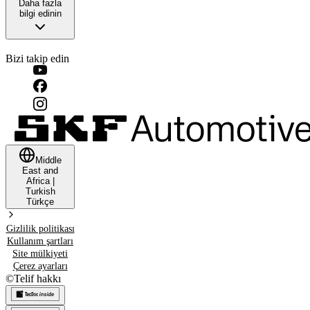
Daha fazla
bilgi edinin
Bizi takip edin
Middle
East and
Africa
|
Turkish
Türkçe
Gizlilik politikası
Kullanım şartları
Site mülkiyeti
Çerez ayarları
©
Telif hakkı