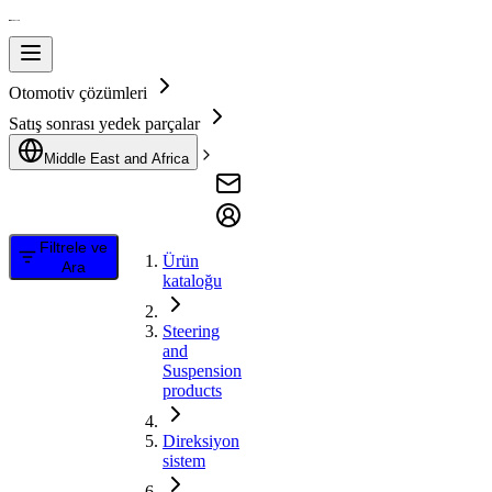
Otomotiv çözümleri
Satış sonrası yedek parçalar
Middle East and Africa
Filtrele ve
Ürün
Ara
kataloğu
Steering
and
Suspension
products
Direksiyon
sistem