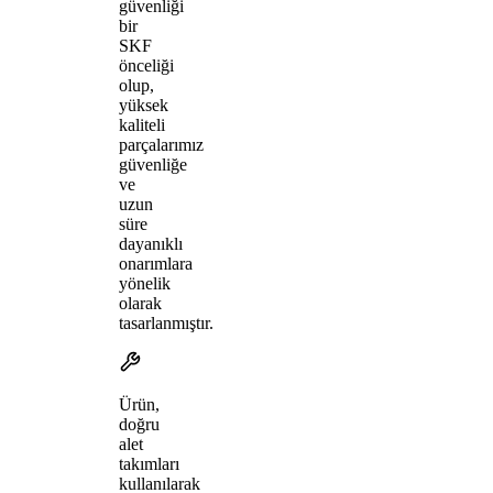
güvenliği
bir
SKF
önceliği
olup,
yüksek
kaliteli
parçalarımız
güvenliğe
ve
uzun
süre
dayanıklı
onarımlara
yönelik
olarak
tasarlanmıştır.
Ürün,
doğru
alet
takımları
kullanılarak