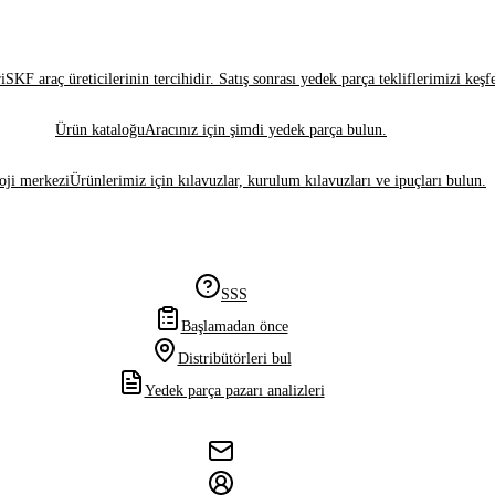
i
SKF araç üreticilerinin tercihidir. Satış sonrası yedek parça tekliflerimizi keşf
Ürün kataloğu
Aracınız için şimdi yedek parça bulun.
oji merkezi
Ürünlerimiz için kılavuzlar, kurulum kılavuzları ve ipuçları bulun.
SSS
Başlamadan önce
Distribütörleri bul
Yedek parça pazarı analizleri