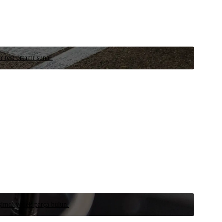
r test ortamı sunar.
 şimdi yedek parça bulun.