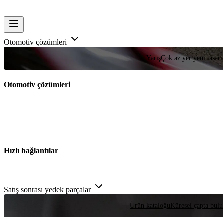
Otomotiv çözümleri
Yarış
Çok az yer yeni tasarım
Otomotiv çözümleri
Hızlı bağlantılar
Satış sonrası yedek parçalar
Ürün kataloğu
Küresel çapta bulu