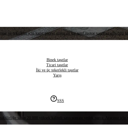
lar ve teknikler için kanıt görevi gören en üst sınıf motor yarışları gibi titiz bi
Binek taşıtlar
Ticari taşıtlar
İki ve üç tekerlekli taşıtlar
Yarış
SSS
nabilirliğe sahip 20.000 yüksek kaliteli satış sonrası yedek parça. Aracınız için