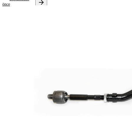
önce
Onarım
talimatlarını
almak için
aracınızı
seçin