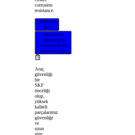
corrosion
resistance.
Distribütör
bul
Bu ürünün
uygunluğunu
onaylamak için
aracınızı seçin
Araç
güvenliği
bir
SKF
önceliği
olup,
yüksek
kaliteli
parçalarımız
güvenliğe
ve
uzun
süre