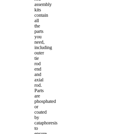
assembly
kits
contain
all
the
parts
you
need,
including
outer
tie
rod
end
and
axial
rod.
Parts
are
phosphated
or
coated
by
cataphoresis
to
ensure