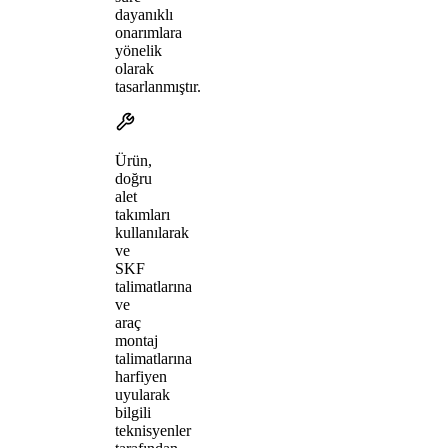
dayanıklı
onarımlara
yönelik
olarak
tasarlanmıştır.
Ürün,
doğru
alet
takımları
kullanılarak
ve
SKF
talimatlarına
ve
araç
montaj
talimatlarına
harfiyen
uyularak
bilgili
teknisyenler