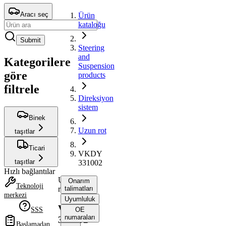
Aracı seç
Ürün
kataloğu
Submit
Steering
and
Kategorilere
Suspension
göre
products
filtrele
Direksiyon
sistem
Binek
Uzun rot
taşıtlar
Ticari
VKDY
taşıtlar
331002
Hızlı bağlantılar
Uzun
Onarım
Teknoloji
rot
talimatları
merkezi
Uyumluluk
VKDY
SSS
OE
numaraları
331002
Başlamadan